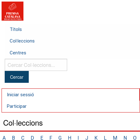
Títols
Col·leccions
Centres
Cercar
Col·leccions...
Iniciar sessió
Participar
Col·leccions
A
B
C
D
E
F
G
H
I
J
K
L
M
N
O