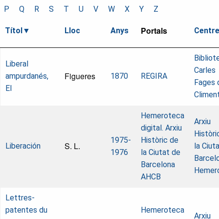
P
Q
R
S
T
U
V
W
X
Y
Z
Portals
Títol
Lloc
Anys
Centr
Bibliot
Liberal
Carles
Figueres
ampurdanés,
1870
REGIRA
Fages 
El
Climen
Hemeroteca
Arxiu
digital. Arxiu
Històri
1975-
Històric de
S. L.
Liberación
la Ciut
1976
la Ciutat de
Barcel
Barcelona
Hemer
AHCB
Lettres-
patentes du
Hemeroteca
Arxiu