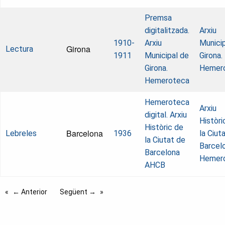
Premsa
digitalitzada.
Arxiu
1910-
Arxiu
Munici
Girona
Lectura
1911
Municipal de
Girona.
Girona.
Hemer
Hemeroteca
Hemeroteca
Arxiu
digital. Arxiu
Històri
Històric de
Barcelona
Lebreles
1936
la Ciut
la Ciutat de
Barcel
Barcelona
Hemer
AHCB
← Anterior
Següent →