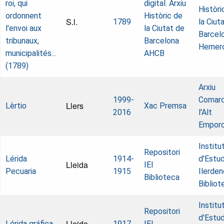
roi, qui
digital. Arxiu
Històri
ordonnent
Històric de
S.l.
1789
la Ciut
l'envoi aux
la Ciutat de
Barcel
tribunaux,
Barcelona
Hemer
municipalités...
AHCB
(1789)
Arxiu
1999-
Comarc
Llers
Lèrtio
Xac Premsa
2016
l'Alt
Empor
Institu
Repositori
Lérida
1914-
d'Estud
Lleida
IEI
Pecuaria
1915
Ilerden
Biblioteca
Bibliot
Institu
Repositori
d'Estud
Lleida
Lérida gráfica
1917
IEI