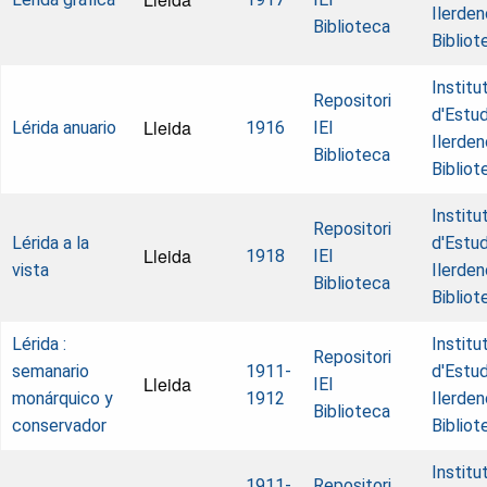
Ilerden
Biblioteca
Bibliot
Institu
Repositori
d'Estud
Lleida
Lérida anuario
1916
IEI
Ilerden
Biblioteca
Bibliot
Institu
Repositori
Lérida a la
d'Estud
Lleida
1918
IEI
vista
Ilerden
Biblioteca
Bibliot
Lérida :
Institu
Repositori
semanario
1911-
d'Estud
Lleida
IEI
monárquico y
1912
Ilerden
Biblioteca
conservador
Bibliot
Institu
1911-
Repositori