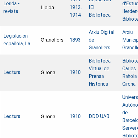
Lérida -
d'Estud
Lleida
1912,
IEI
revista
Ilerden
1914
Biblioteca
Bibliot
Arxiu Digital
Arxiu
Legislación
Granollers
1893
de
Munici
española, La
Granollers
Granoll
Biblioteca
Bibliot
Virtual de
Carles
Girona
Lectura
1910
Prensa
Rahola
Histórica
Girona
Univers
Autòn
de
Girona
Lectura
1910
DDD UAB
Barcel
Servei
Biblio