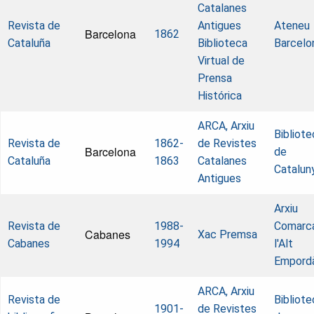
Catalanes
Revista de
Antigues
Ateneu
Barcelona
1862
Cataluña
Biblioteca
Barcelo
Virtual de
Prensa
Histórica
ARCA, Arxiu
Bibliote
Revista de
1862-
de Revistes
Barcelona
de
Cataluña
1863
Catalanes
Catalun
Antigues
Arxiu
Revista de
1988-
Comarca
Cabanes
Xac Premsa
Cabanes
1994
l'Alt
Empord
ARCA, Arxiu
Revista de
Bibliote
1901-
de Revistes