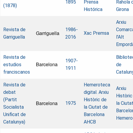
1895
Prensa
Rahola 
(1878)
Histórica
Girona
Arxiu
Revista de
1986-
Comarca
Garriguella
Xac Premsa
Garriguella
2016
l'Alt
Empord
Revista de
Bibliote
1907-
Barcelona
estudios
de
1911
franciscanos
Catalun
Revista de
Hemeroteca
Arxiu
debat
digital. Arxiu
Històric
(Partit
Històric de
Barcelona
1975
la Ciuta
Socialista
la Ciutat de
Barcelo
Unificat de
Barcelona
Hemero
Catalunya)
AHCB