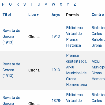
P
Q
R
S
T
U
V
W
X
Y
Z
Portals
Títol
Lloc
Anys
Centre
Biblioteca
Bibliote
Revista de
Virtual de
Carles
Girona
Gerona
1913
Prensa
Rahola 
(1913)
Histórica
Girona
Premsa
digitalitzada.
Arxiu
Revista de
Arxiu
Municip
Girona
Gerona
1913
Municipal de
Girona.
(1913)
Girona.
Hemero
Hemeroteca
Biblioteca
Bibliote
Revista de
1878-
Virtual de
Carles
Girona
Gerona