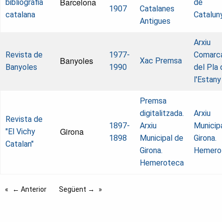
Barcelona
bibliografia
de
1907
Catalanes
catalana
Catalun
Antigues
Arxiu
Revista de
1977-
Comarc
Banyoles
Xac Premsa
Banyoles
1990
del Pla 
l'Estany
Premsa
digitalitzada.
Arxiu
Revista de
1897-
Arxiu
Municip
Girona
"El Vichy
1898
Municipal de
Girona.
Catalan"
Girona.
Hemero
Hemeroteca
← Anterior
Següent →