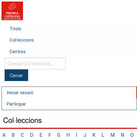
Títols
Col·leccions
Centres
Cercar
Col·leccions...
Iniciar sessió
Participar
Col·leccions
A
B
C
D
E
F
G
H
I
J
K
L
M
N
O