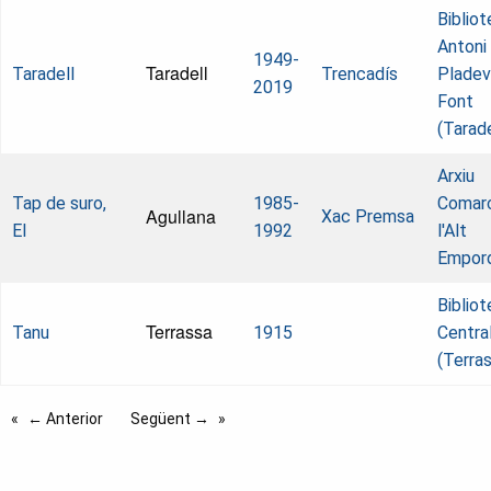
Biblio
Antoni
1949-
Taradell
Taradell
Trencadís
Pladeva
2019
Font
(Tarade
Arxiu
Tap de suro,
1985-
Comarc
Agullana
Xac Premsa
El
1992
l'Alt
Empor
Biblio
Terrassa
Tanu
1915
Centra
(Terra
← Anterior
Següent →