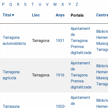
P
Q
R
S
T
U
V
W
X
Y
Z
Portals
Títol
Lloc
Anys
Centr
Ajuntament
Biblio
de
Tarragona
Hemer
Tarragona
1931
Tarragona.
automobilista
Munici
Premsa
Tarrag
digitalitzada
Ajuntament
Biblio
de
Tarragona
Hemer
Tarragona
1916
Tarragona.
agrícola
Munici
Premsa
Tarrag
digitalitzada
Ajuntament
Biblio
de
Tarragona
1920-
Hemer