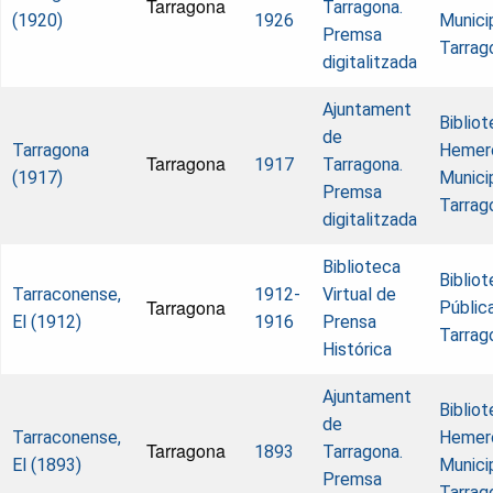
Tarragona
Tarragona.
(1920)
1926
Munici
Premsa
Tarrag
digitalitzada
Ajuntament
Biblio
de
Tarragona
Hemer
Tarragona
1917
Tarragona.
(1917)
Munici
Premsa
Tarrag
digitalitzada
Biblioteca
Biblio
Tarraconense,
1912-
Virtual de
Tarragona
Públic
El (1912)
1916
Prensa
Tarrag
Histórica
Ajuntament
Biblio
de
Tarraconense,
Hemer
Tarragona
1893
Tarragona.
El (1893)
Munici
Premsa
Tarrag