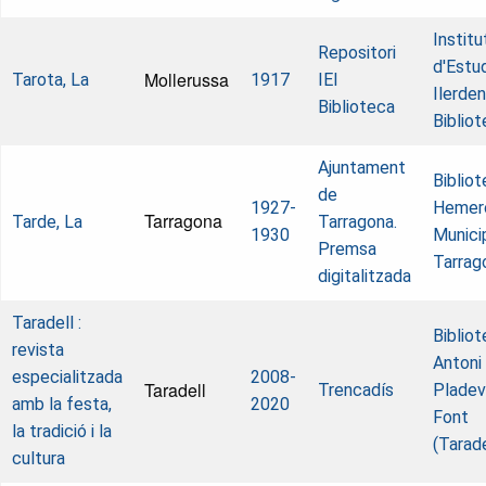
Institu
Repositori
d'Estu
Mollerussa
Tarota, La
1917
IEI
Ilerden
Biblioteca
Biblio
Ajuntament
Biblio
de
1927-
Hemer
Tarragona
Tarde, La
Tarragona.
1930
Munici
Premsa
Tarrag
digitalitzada
Taradell :
Biblio
revista
Antoni
especialitzada
2008-
Taradell
Trencadís
Pladeva
amb la festa,
2020
Font
la tradició i la
(Tarade
cultura