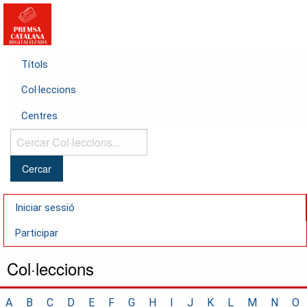
Títols
Col·leccions
Centres
Cercar
Col·leccions...
Iniciar sessió
Participar
Col·leccions
A
B
C
D
E
F
G
H
I
J
K
L
M
N
O