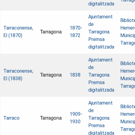
digitalitzada
Ajuntament
Biblio
de
Tarraconense,
1870-
Hemer
Tarragona
Tarragona.
El (1870)
1872
Munici
Premsa
Tarrag
digitalitzada
Ajuntament
Biblio
de
Tarraconense,
Hemer
Tarragona
1838
Tarragona.
El (1838)
Munici
Premsa
Tarrag
digitalitzada
Ajuntament
Biblio
de
1909-
Hemer
Tarragona
Tarraco
Tarragona.
1930
Munici
Premsa
Tarrag
digitalitzada