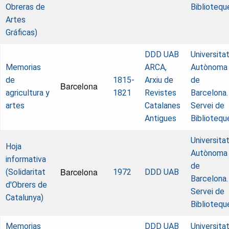
Obreras de
Bibliotequ
Artes
Gráficas)
DDD UAB
Universita
Memorias
ARCA,
Autònoma
de
1815-
Arxiu de
de
Barcelona
agricultura y
1821
Revistes
Barcelona.
artes
Catalanes
Servei de
Antigues
Bibliotequ
Universita
Hoja
Autònoma
informativa
de
Barcelona
(Solidaritat
1972
DDD UAB
Barcelona.
d'Obrers de
Servei de
Catalunya)
Bibliotequ
Memorias
DDD UAB
Universita