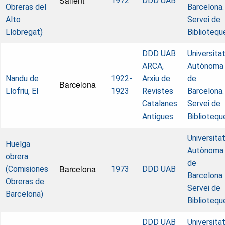
Sallent
1972
DDD UAB
Obreras del
Barcelona.
Alto
Servei de
Llobregat)
Bibliotequ
DDD UAB
Universita
ARCA,
Autònoma
Nandu de
1922-
Arxiu de
de
Barcelona
Llofriu, El
1923
Revistes
Barcelona.
Catalanes
Servei de
Antigues
Bibliotequ
Universita
Huelga
Autònoma
obrera
de
Barcelona
(Comisiones
1973
DDD UAB
Barcelona.
Obreras de
Servei de
Barcelona)
Bibliotequ
DDD UAB
Universita