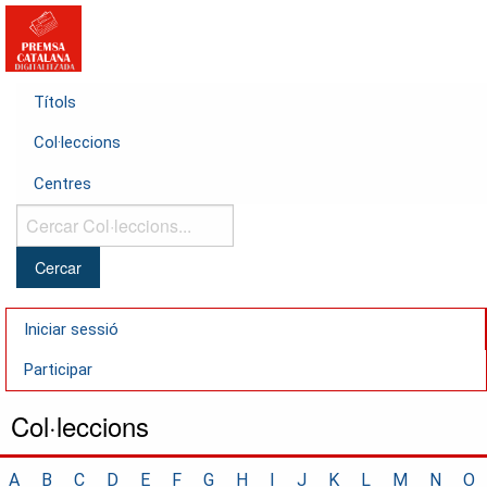
Títols
Col·leccions
Centres
Cercar
Col·leccions...
Iniciar sessió
Participar
Col·leccions
A
B
C
D
E
F
G
H
I
J
K
L
M
N
O