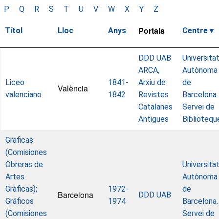
P
Q
R
S
T
U
V
W
X
Y
Z
Portals
Títol
Lloc
Anys
Centre
DDD UAB
Universita
ARCA,
Autònoma
Liceo
1841-
Arxiu de
de
València
valenciano
1842
Revistes
Barcelona.
Catalanes
Servei de
Antigues
Bibliotequ
Gráficas
(Comisiones
Obreras de
Universita
Artes
Autònoma
Gráficas);
1972-
de
Barcelona
DDD UAB
Gráficos
1974
Barcelona.
(Comisiones
Servei de