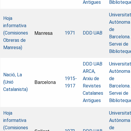
Antigues
Bibliotequ
Universita
Hoja
Autònoma
informativa
de
Manresa
(Comisiones
1971
DDD UAB
Barcelona.
Obreras de
Servei de
Manresa)
Bibliotequ
DDD UAB
Universita
ARCA,
Autònoma
Nació, La
1915-
Arxiu de
de
Barcelona
(Unió
1917
Revistes
Barcelona.
Catalanista)
Catalanes
Servei de
Antigues
Bibliotequ
Hoja
Universita
informativa
Autònoma
(Comisiones
de