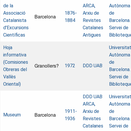
de la
ARCA,
Autònoma
Associació
1876-
Arxiu de
de
Barcelona
Catalanista
1884
Revistes
Barcelona.
d'Excursions
Catalanes
Servei de
Científicas
Antigues
Bibliotequ
Hoja
Universita
informativa
Autònoma
(Comisiones
de
Granollers?
1972
DDD UAB
Obreras del
Barcelona.
Vallès
Servei de
Oriental)
Bibliotequ
DDD UAB
Universita
ARCA,
Autònoma
1911-
Arxiu de
de
Barcelona
Museum
1936
Revistes
Barcelona.
Catalanes
Servei de