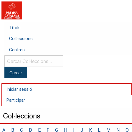
Títols
Col·leccions
Centres
Cercar
Col·leccions...
Iniciar sessió
Participar
Col·leccions
A
B
C
D
E
F
G
H
I
J
K
L
M
N
O