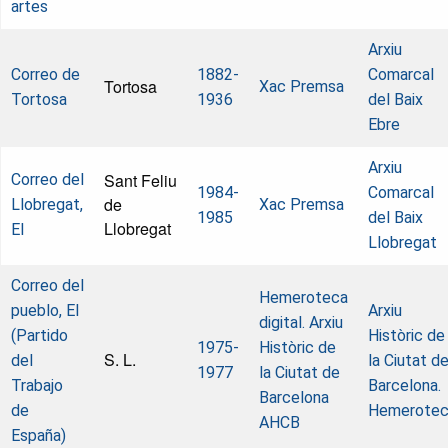
artes
Arxiu
Correo de
1882-
Comarcal
Tortosa
Xac Premsa
Tortosa
1936
del Baix
Ebre
Arxiu
Sant Feliu
Correo del
1984-
Comarcal
de
Llobregat,
Xac Premsa
1985
del Baix
Llobregat
El
Llobregat
Correo del
Hemeroteca
pueblo, El
Arxiu
digital. Arxiu
(Partido
Històric de
1975-
Històric de
S. L.
del
la Ciutat d
1977
la Ciutat de
Trabajo
Barcelona.
Barcelona
de
Hemerote
AHCB
España)