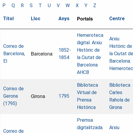
P
Q
R
S
T
U
V
W
X
Y
Z
Portals
Títol
Lloc
Anys
Centre
Hemeroteca
Arxiu
digital. Arxiu
Correo de
Històric de
1852-
Històric de
Barcelona
Barcelona,
la Ciutat d
1854
la Ciutat de
El
Barcelona.
Barcelona
Hemerote
AHCB
Biblioteca
Biblioteca
Correo de
Virtual de
Carles
Girona
Gerona
1795
Prensa
Rahola de
(1795)
Histórica
Girona
Premsa
digitalitzada.
Arxiu
Correo de