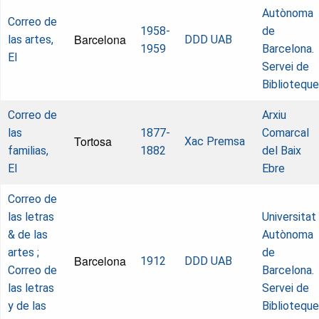
Autònoma
Correo de
1958-
de
Barcelona
las artes,
DDD UAB
1959
Barcelona.
El
Servei de
Bibliotequ
Correo de
Arxiu
las
1877-
Comarcal
Tortosa
Xac Premsa
familias,
1882
del Baix
El
Ebre
Correo de
las letras
Universitat
& de las
Autònoma
artes ;
de
Barcelona
1912
DDD UAB
Correo de
Barcelona.
las letras
Servei de
y de las
Bibliotequ