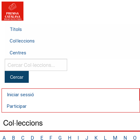
Títols
Col·leccions
Centres
Cercar
Col·leccions...
Iniciar sessió
Participar
Col·leccions
A
B
C
D
E
F
G
H
I
J
K
L
M
N
O