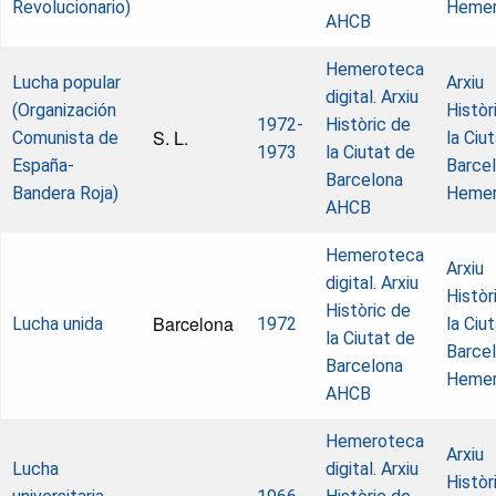
Revolucionario)
Hemer
AHCB
Hemeroteca
Lucha popular
Arxiu
digital. Arxiu
(Organización
Històr
1972-
Històric de
S. L.
Comunista de
la Ciu
1973
la Ciutat de
España-
Barcel
Barcelona
Bandera Roja)
Hemer
AHCB
Hemeroteca
Arxiu
digital. Arxiu
Històr
Històric de
Barcelona
Lucha unida
1972
la Ciu
la Ciutat de
Barcel
Barcelona
Hemer
AHCB
Hemeroteca
Arxiu
Lucha
digital. Arxiu
Històr