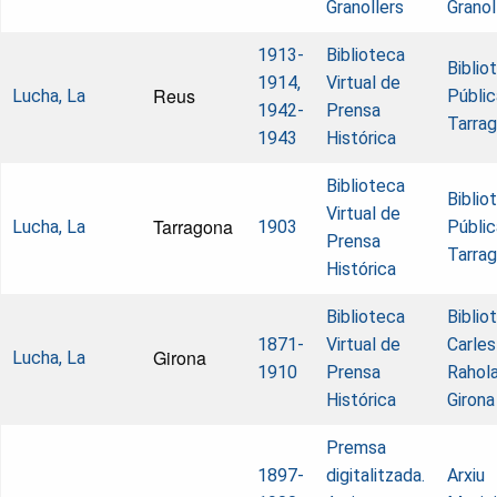
Granollers
Granol
1913-
Biblioteca
Biblio
1914,
Virtual de
Reus
Lucha, La
Públic
1942-
Prensa
Tarra
1943
Histórica
Biblioteca
Biblio
Virtual de
Tarragona
Lucha, La
1903
Públic
Prensa
Tarra
Histórica
Biblioteca
Biblio
1871-
Virtual de
Carles
Girona
Lucha, La
1910
Prensa
Rahol
Histórica
Girona
Premsa
1897-
digitalitzada.
Arxiu