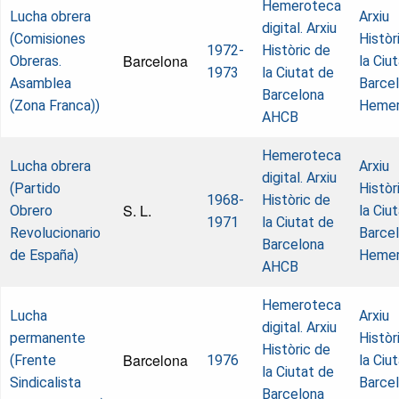
Hemeroteca
Lucha obrera
Arxiu
digital. Arxiu
(Comisiones
Històr
1972-
Històric de
Barcelona
Obreras.
la Ciu
1973
la Ciutat de
Asamblea
Barcel
Barcelona
(Zona Franca))
Hemer
AHCB
Hemeroteca
Lucha obrera
Arxiu
digital. Arxiu
(Partido
Històr
1968-
Històric de
S. L.
Obrero
la Ciu
1971
la Ciutat de
Revolucionario
Barcel
Barcelona
de España)
Hemer
AHCB
Hemeroteca
Lucha
Arxiu
digital. Arxiu
permanente
Històr
Històric de
Barcelona
(Frente
1976
la Ciu
la Ciutat de
Sindicalista
Barcel
Barcelona