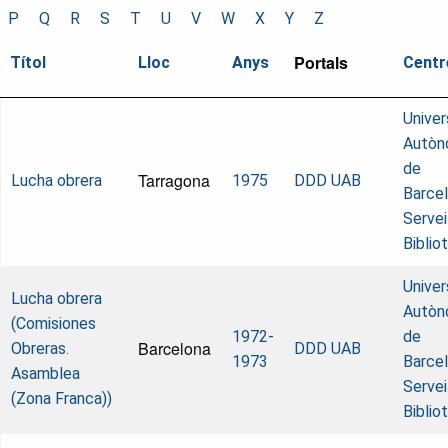
P
Q
R
S
T
U
V
W
X
Y
Z
Portals
Títol
Lloc
Anys
Centr
Univer
Autòn
de
Tarragona
Lucha obrera
1975
DDD UAB
Barcel
Servei
Biblio
Univer
Lucha obrera
Autòn
(Comisiones
1972-
de
Barcelona
Obreras.
DDD UAB
1973
Barcel
Asamblea
Servei
(Zona Franca))
Biblio