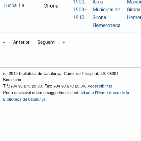
1900,
Arxiu
Munici
Girona
Lucha, La
1903-
Municipal de
Girona
1910
Girona.
Hemer
Hemeroteca
← Anterior
Següent →
(c) 2019 Biblioteca de Catalunya. Carrer de l'Hospital, 56. 08001
Barcelona.
Tlf.:+34 93 270 23 00. Fax: +34 93 270 23 04.
Accessibilitat
Per a qualsevol dubte o suggeriment
contacti amb l'Hemeroteca de la
Biblioteca de Catalunya