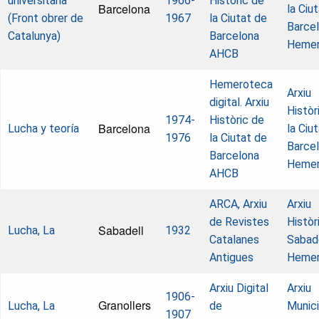
universitaria
1966-
Històric de
Barcelona
la Ciu
(Front obrer de
1967
la Ciutat de
Barcel
Catalunya)
Barcelona
Hemer
AHCB
Hemeroteca
Arxiu
digital. Arxiu
Històr
1974-
Històric de
Barcelona
Lucha y teoría
la Ciu
1976
la Ciutat de
Barcel
Barcelona
Hemer
AHCB
ARCA, Arxiu
Arxiu
de Revistes
Històr
Sabadell
Lucha, La
1932
Catalanes
Sabade
Antigues
Hemer
Arxiu Digital
Arxiu
1906-
Granollers
Lucha, La
de
Munici
1907