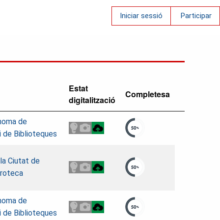
Iniciar sessió
Participar
Estat
Completesa
digitalització
ònoma de
i de Biblioteques
 la Ciutat de
roteca
ònoma de
i de Biblioteques