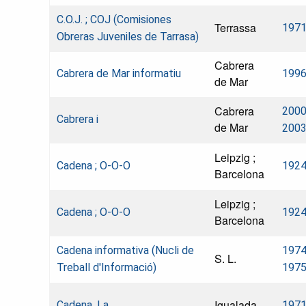
C.O.J. ; COJ (Comisiones
Terrassa
197
Obreras Juveniles de Tarrasa)
Cabrera
Cabrera de Mar informatiu
199
de Mar
Cabrera
2000
Cabrera i
de Mar
200
Leipzig ;
Cadena ; O-O-O
192
Barcelona
Leipzig ;
Cadena ; O-O-O
192
Barcelona
Cadena informativa (Nucli de
1974
S. L.
Treball d'Informació)
197
Igualada
Cadena, La
197