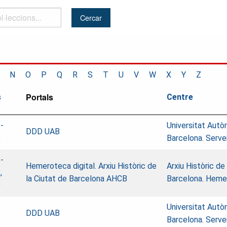
..
N
O
P
Q
R
S
T
U
V
W
X
Y
Z
Portals
s
Centre
-
Universitat Aut
DDD UAB
8
Barcelona. Serve
-
Hemeroteca digital. Arxiu Històric de
Arxiu Històric de
,
la Ciutat de Barcelona AHCB
Barcelona. Heme
9
Universitat Aut
1
DDD UAB
Barcelona. Serve