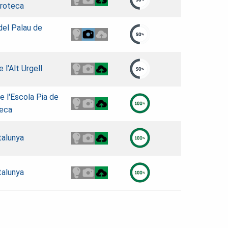
roteca
del Palau de
 l'Alt Urgell
de l'Escola Pia de
teca
talunya
talunya