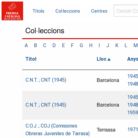
Cercar
Títols
Col·leccions
Centres
Col·leccions.
Col·leccions
A
B
C
D
E
F
G
H
I
J
K
L
M
Títol
Lloc
Any
1945
Barcelona
C.N.T. ; CNT (1945)
194
1945
Barcelona
C.N.T. ; CNT (1945)
1948
195
C.O.J. ; COJ (Comisiones
Terrassa
197
Obreras Juveniles de Tarrasa)