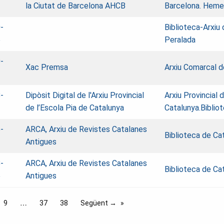
la Ciutat de Barcelona AHCB
Barcelona. Heme
-
Biblioteca-Arxiu 
5
Peralada
-
Xac Premsa
Arxiu Comarcal de
2
-
Dipòsit Digital de l'Arxiu Provincial
Arxiu Provincial 
2
de l’Escola Pia de Catalunya
Catalunya.Biblio
-
ARCA, Arxiu de Revistes Catalanes
Biblioteca de Ca
2
Antigues
-
ARCA, Arxiu de Revistes Catalanes
Biblioteca de Ca
5
Antigues
9
37
38
Següent →