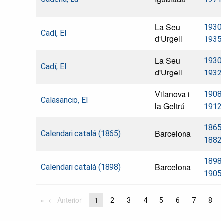
La Seu
1930
Cadí, El
d'Urgell
193
La Seu
1930
Cadí, El
d'Urgell
193
Vilanova i
1908
Calasancio, El
la Geltrú
191
1865
Barcelona
Calendari catalá (1865)
188
1898
Barcelona
Calendari catalá (1898)
190
← Anterior
1
2
3
4
5
6
7
8