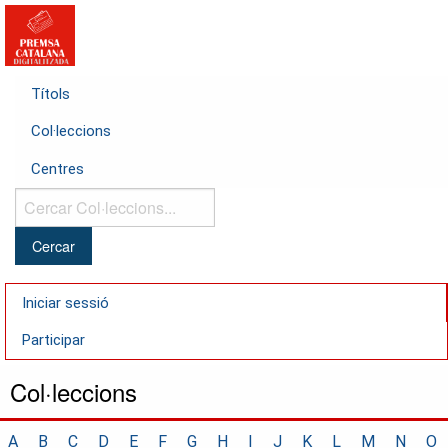
Títols
Col·leccions
Centres
Cercar
Col·leccions...
Iniciar sessió
Participar
Col·leccions
A
B
C
D
E
F
G
H
I
J
K
L
M
N
O