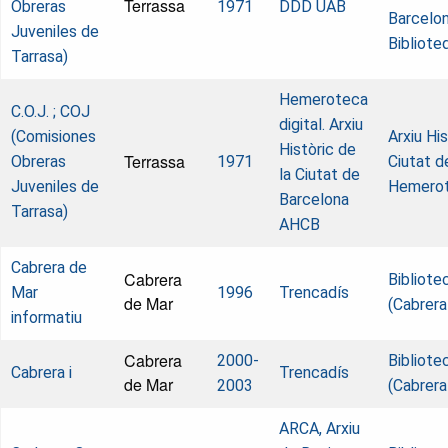
Terrassa
Obreras
1971
DDD UAB
Barcelon
Juveniles de
Bibliote
Tarrasa)
Hemeroteca
C.O.J. ; COJ
digital. Arxiu
(Comisiones
Arxiu His
Històric de
Terrassa
Obreras
1971
Ciutat d
la Ciutat de
Juveniles de
Hemero
Barcelona
Tarrasa)
AHCB
Cabrera de
Cabrera
Bibliotec
Mar
1996
Trencadís
de Mar
(Cabrera
informatiu
Cabrera
2000-
Bibliotec
Cabrera i
Trencadís
de Mar
2003
(Cabrera
ARCA, Arxiu