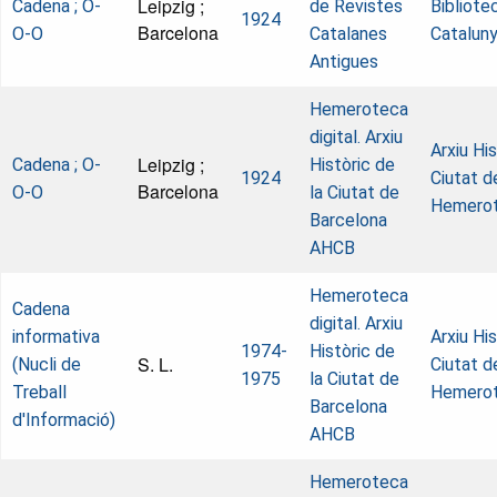
Leipzig ;
Cadena ; O-
de Revistes
Bibliote
1924
Barcelona
O-O
Catalanes
Catalun
Antigues
Hemeroteca
digital. Arxiu
Arxiu His
Leipzig ;
Cadena ; O-
Històric de
1924
Ciutat d
Barcelona
O-O
la Ciutat de
Hemero
Barcelona
AHCB
Hemeroteca
Cadena
digital. Arxiu
informativa
Arxiu His
1974-
Històric de
S. L.
(Nucli de
Ciutat d
1975
la Ciutat de
Treball
Hemero
Barcelona
d'Informació)
AHCB
Hemeroteca