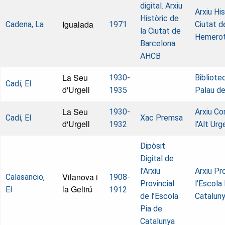
digital. Arxiu
Arxiu His
Històric de
Igualada
Cadena, La
1971
Ciutat d
la Ciutat de
Hemero
Barcelona
AHCB
La Seu
1930-
Bibliote
Cadí, El
d'Urgell
1935
Palau de
La Seu
1930-
Arxiu Co
Cadí, El
Xac Premsa
d'Urgell
1932
l'Alt Urge
Dipòsit
Digital de
l'Arxiu
Arxiu Pr
Vilanova i
Calasancio,
1908-
Provincial
l'Escola
la Geltrú
El
1912
de l’Escola
Cataluny
Pia de
Catalunya