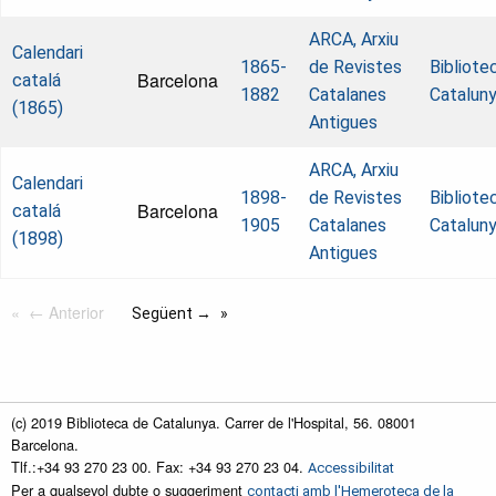
ARCA, Arxiu
Calendari
1865-
de Revistes
Bibliote
Barcelona
catalá
1882
Catalanes
Catalun
(1865)
Antigues
ARCA, Arxiu
Calendari
1898-
de Revistes
Bibliote
Barcelona
catalá
1905
Catalanes
Catalun
(1898)
Antigues
← Anterior
Següent →
(c) 2019 Biblioteca de Catalunya. Carrer de l'Hospital, 56. 08001
Barcelona.
Tlf.:+34 93 270 23 00. Fax: +34 93 270 23 04.
Accessibilitat
Per a qualsevol dubte o suggeriment
contacti amb l'Hemeroteca de la