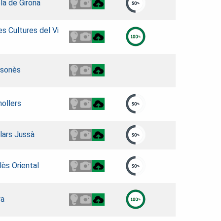
la de Girona
 Cultures del Vi
lsonès
nollers
lars Jussà
lès Oriental
ya