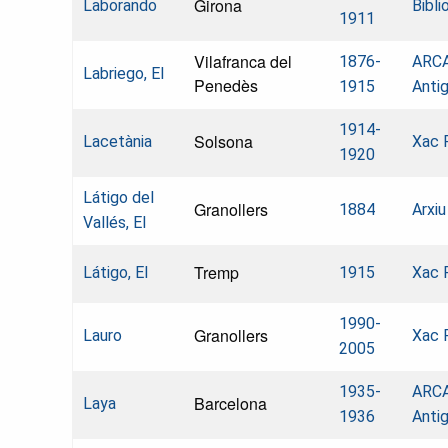
Girona
Laborando
Bibli
1911
Vilafranca del
1876-
ARCA
Labriego, El
Penedès
1915
Anti
1914-
Solsona
Lacetània
Xac 
1920
Látigo del
Granollers
1884
Arxiu
Vallés, El
Tremp
Látigo, El
1915
Xac 
1990-
Granollers
Lauro
Xac 
2005
1935-
ARCA
Barcelona
Laya
1936
Anti