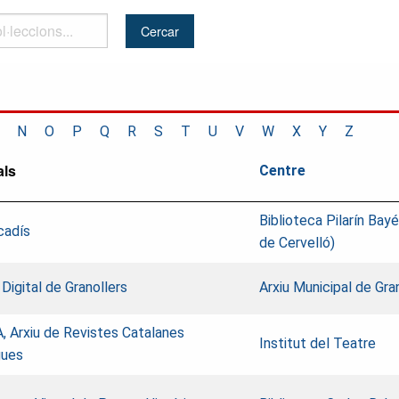
..
N
O
P
Q
R
S
T
U
V
W
X
Y
Z
als
Centre
Biblioteca Pilarín Ba
cadís
de Cervelló)
 Digital de Granollers
Arxiu Municipal de Gra
, Arxiu de Revistes Catalanes
Institut del Teatre
gues