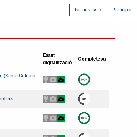
Iniciar sessió
Participar
Estat
Completesa
digitalització
yés (Santa Coloma
nollers