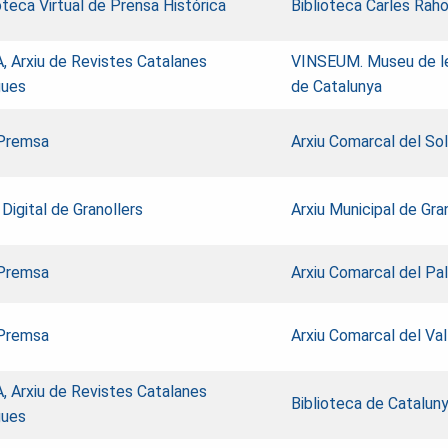
oteca Virtual de Prensa Histórica
Biblioteca Carles Raho
, Arxiu de Revistes Catalanes
VINSEUM. Museu de les
gues
de Catalunya
Premsa
Arxiu Comarcal del So
 Digital de Granollers
Arxiu Municipal de Gra
Premsa
Arxiu Comarcal del Pal
Premsa
Arxiu Comarcal del Val
, Arxiu de Revistes Catalanes
Biblioteca de Catalun
gues