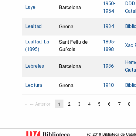
1950-
DDD
Barcelona
Laye
1954
Cata
Girona
Lealtad
1934
Bibli
Sant Feliu de
Lealtad, La
1895-
Xac 
Guíxols
(1895)
1898
Hemer
Barcelona
Lebreles
1936
Ciut
Girona
Lectura
1910
Bibli
← Anterior
1
2
3
4
5
6
7
8
(c) 2019 Biblioteca de Catal