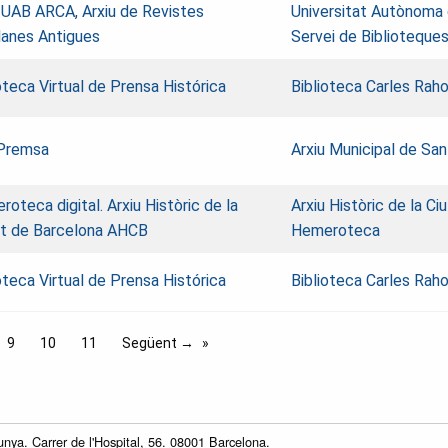
 UAB
ARCA, Arxiu de Revistes
Universitat Autònoma 
lanes Antigues
Servei de Biblioteque
oteca Virtual de Prensa Histórica
Biblioteca Carles Raho
Premsa
Arxiu Municipal de San
oteca digital. Arxiu Històric de la
Arxiu Històric de la Ci
at de Barcelona AHCB
Hemeroteca
oteca Virtual de Prensa Histórica
Biblioteca Carles Raho
9
10
11
Següent →
unya. Carrer de l'Hospital, 56. 08001 Barcelona.