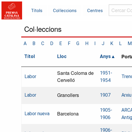
Cercar
Títols
Col·leccions
Centres
Col·leccions.
Col·leccions
A
B
C
D
E
F
G
H
I
J
K
L
M
Port
Títol
Lloc
Anys
Santa Coloma de
1951-
Labor
Tren
Cervelló
1954
Granollers
Labor
1907
Arxiu
1905-
ARCA
Barcelona
Labor nueva
1906
Anti
1906-