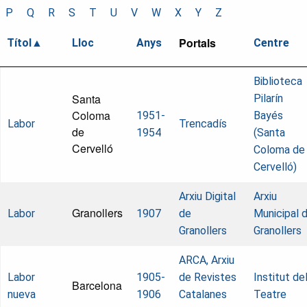
P
Q
R
S
T
U
V
W
X
Y
Z
Portals
Títol
Lloc
Anys
Centre
Biblioteca
Santa
Pilarín
Coloma
1951-
Bayés
Labor
Trencadís
de
1954
(Santa
Cervelló
Coloma de
Cervelló)
Arxiu Digital
Arxiu
Granollers
Labor
1907
de
Municipal 
Granollers
Granollers
ARCA, Arxiu
Labor
1905-
de Revistes
Institut de
Barcelona
nueva
1906
Catalanes
Teatre