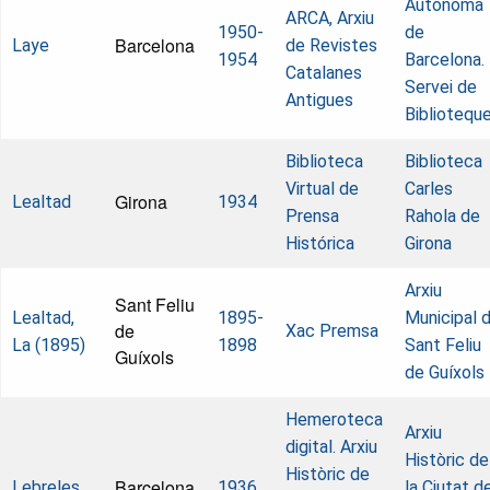
Autònoma
ARCA, Arxiu
1950-
de
Barcelona
Laye
de Revistes
1954
Barcelona.
Catalanes
Servei de
Antigues
Bibliotequ
Biblioteca
Biblioteca
Virtual de
Carles
Girona
Lealtad
1934
Prensa
Rahola de
Histórica
Girona
Arxiu
Sant Feliu
Lealtad,
1895-
Municipal 
de
Xac Premsa
La (1895)
1898
Sant Feliu
Guíxols
de Guíxols
Hemeroteca
Arxiu
digital. Arxiu
Històric de
Històric de
Barcelona
Lebreles
1936
la Ciutat d