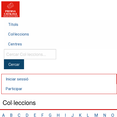
Títols
Col·leccions
Centres
Cercar
Col·leccions...
Iniciar sessió
Participar
Col·leccions
A
B
C
D
E
F
G
H
I
J
K
L
M
N
O