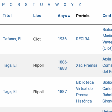
P
Q
R
S
T
U
V
W
X
Y
Z
Portals
Títol
Lloc
Anys
Cent
Bibli
Marià
Olot
Tafaner, El
1936
REGIRA
Vayr
(Olot
Arxiu
1886-
Ripoll
Taga, El
Xac Premsa
Coma
1888
del R
Biblioteca
Bibli
Virtual de
Carle
Ripoll
Taga, El
1887
Prensa
Raho
Histórica
Giron
Unive