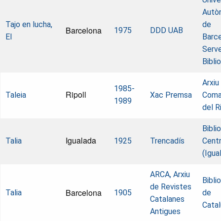
Autò
Tajo en lucha,
de
Barcelona
1975
DDD UAB
El
Barce
Serve
Bibli
Arxiu
1985-
Ripoll
Taleia
Xac Premsa
Coma
1989
del R
Bibli
Igualada
Talia
1925
Trencadís
Centr
(Igua
ARCA, Arxiu
Bibli
de Revistes
Barcelona
Talia
1905
de
Catalanes
Cata
Antigues