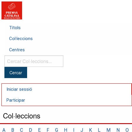
Títols
Col·leccions
Centres
Cercar
Col·leccions...
Iniciar sessió
Participar
Col·leccions
A
B
C
D
E
F
G
H
I
J
K
L
M
N
O