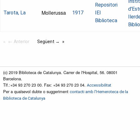
Insti
Repositori
d'Est
Mollerussa
Tarota, La
1917
IEI
Ilerd
Biblioteca
Bibli
← Anterior
Següent →
(c) 2019 Biblioteca de Catalunya. Carrer de l'Hospital, 56. 08001
Barcelona.
Tlf.:+34 93 270 23 00. Fax: +34 93 270 23 04.
Accessibilitat
Per a qualsevol dubte o suggeriment
contacti amb l'Hemeroteca de la
Biblioteca de Catalunya