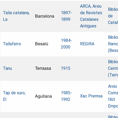
ARCA, Arxiu
Bibli
Talía catalana,
1897-
de Revistes
Barcelona
de
La
1899
Catalanes
Cata
Antigues
Bibli
1984-
Besalú
Tallaferro
REGIRA
Ramo
2000
(Besa
Bibli
Terrassa
Tanu
1915
Centr
(Terr
Arxiu
Tap de suro,
1985-
Coma
Agullana
Xac Premsa
El
1992
l'Alt
Empo
Bibli