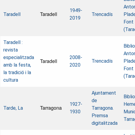
Anton
1949-
Taradell
Taradell
Trencadís
Plade
2019
Font
(Tara
Taradell :
Bibli
revista
Anton
especialitzada
2008-
Taradell
Trencadís
Plade
amb la festa,
2020
Font
la tradició i la
(Tara
cultura
Ajuntament
Bibli
de
1927-
Heme
Tarragona
Tarde, La
Tarragona.
1930
Munic
Premsa
Tarr
digitalitzada