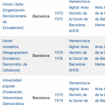
Hemeroteca
Unitat i lluita
digital. Arxiu
Arxiu 
(Organización
1972-
Històric de
de la 
Barcelona
Revolucionaria
1973
la Ciutat de
de Ba
de
Barcelona
Heme
Estudiantes)
AHCB
Unitat
Hemeroteca
socialista
digital. Arxiu
Arxiu 
(Reagrupament
1975-
Històric de
de la 
Barcelona
Socialista i
1976
la Ciutat de
de Ba
Democràtic de
Barcelona
Heme
Catalunya)
AHCB
Universidad
Hemeroteca
popular
digital. Arxiu
Arxiu 
(Federación
1972-
Històric de
de la 
Barcelona
Universitaria
1974
la Ciutat de
de Ba
Democrática