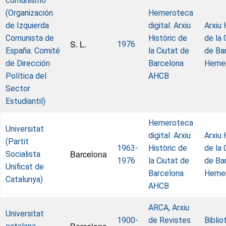
comunismo
(Organización
Hemeroteca
de Izquierda
digital. Arxiu
Arxiu 
Comunista de
Històric de
de la 
S. L.
1976
España. Comité
la Ciutat de
de Ba
de Dirección
Barcelona
Heme
Política del
AHCB
Sector
Estudiantil)
Hemeroteca
Universitat
digital. Arxiu
Arxiu 
(Partit
1963-
Històric de
de la 
Barcelona
Socialista
1976
la Ciutat de
de Ba
Unificat de
Barcelona
Heme
Catalunya)
AHCB
ARCA, Arxiu
Universitat
1900-
de Revistes
Biblio