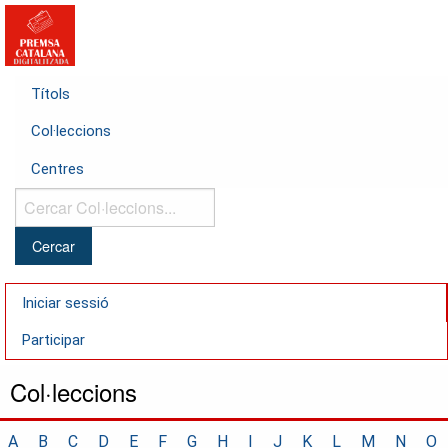
Títols
Col·leccions
Centres
Cercar
Col·leccions...
Iniciar sessió
Participar
Col·leccions
A
B
C
D
E
F
G
H
I
J
K
L
M
N
O