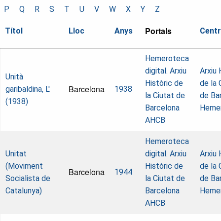
P
Q
R
S
T
U
V
W
X
Y
Z
Portals
Títol
Lloc
Anys
Cent
Hemeroteca
digital. Arxiu
Arxiu 
Unità
Històric de
de la 
Barcelona
garibaldina, L'
1938
la Ciutat de
de Ba
(1938)
Barcelona
Heme
AHCB
Hemeroteca
Unitat
digital. Arxiu
Arxiu 
(Moviment
Històric de
de la 
Barcelona
1944
Socialista de
la Ciutat de
de Ba
Catalunya)
Barcelona
Heme
AHCB