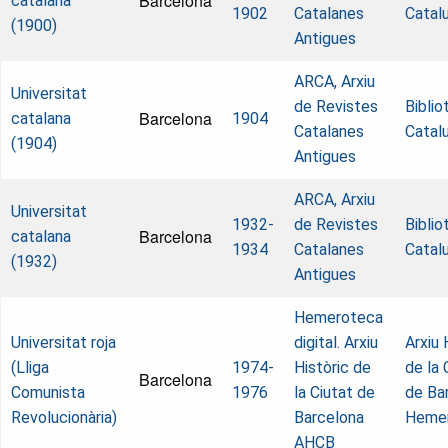
Barcelona
catalana
1902
Catalanes
Catal
(1900)
Antigues
ARCA, Arxiu
Universitat
de Revistes
Biblio
Barcelona
catalana
1904
Catalanes
Catal
(1904)
Antigues
ARCA, Arxiu
Universitat
1932-
de Revistes
Biblio
Barcelona
catalana
1934
Catalanes
Catal
(1932)
Antigues
Hemeroteca
Universitat roja
digital. Arxiu
Arxiu 
(Lliga
1974-
Històric de
de la 
Barcelona
Comunista
1976
la Ciutat de
de Ba
Revolucionària)
Barcelona
Heme
AHCB