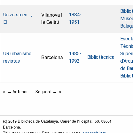
Biblio
Vilanova i
Universo en ...,
1884-
Museu
la Geltrú
El
1951
Balag
Escol
Tècni
UR urbanismo
1985-
Super
Barcelona
Bibliotècnica
revistas
1992
d'Arqu
de Ba
Biblio
← Anterior
Següent →
(c) 2019 Biblioteca de Catalunya. Carrer de l'Hospital, 56. 08001
Barcelona.
Tlf.:+34 93 270 23 00. Fax: +34 93 270 23 04.