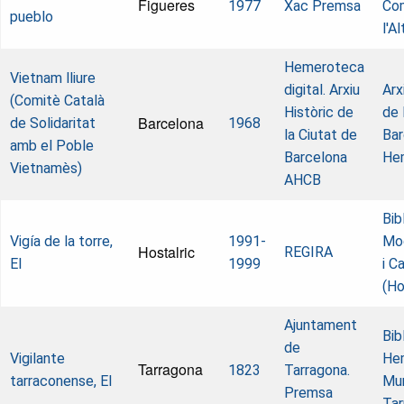
Figueres
1977
Xac Premsa
Com
pueblo
l'A
Hemeroteca
Vietnam lliure
digital. Arxiu
Arx
(Comitè Català
Històric de
de 
Barcelona
de Solidaritat
1968
la Ciutat de
Bar
amb el Poble
Barcelona
He
Vietnamès)
AHCB
Bib
Vigía de la torre,
1991-
Mo
Hostalric
REGIRA
El
1999
i C
(Ho
Ajuntament
Bib
de
Vigilante
He
Tarragona
1823
Tarragona.
tarraconense, El
Mun
Premsa
Tar