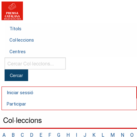
Títols
Col·leccions
Centres
Cercar
Col·leccions...
Iniciar sessió
Participar
Col·leccions
A
B
C
D
E
F
G
H
I
J
K
L
M
N
O