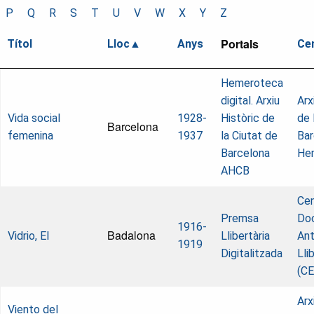
P
Q
R
S
T
U
V
W
X
Y
Z
Portals
Títol
Lloc
Anys
Ce
Hemeroteca
digital. Arxiu
Arx
Vida social
1928-
Històric de
de 
Barcelona
femenina
1937
la Ciutat de
Bar
Barcelona
He
AHCB
Cen
Premsa
Do
1916-
Badalona
Vidrio, El
Llibertària
Ant
1919
Digitalitzada
Lli
(C
Arx
Viento del