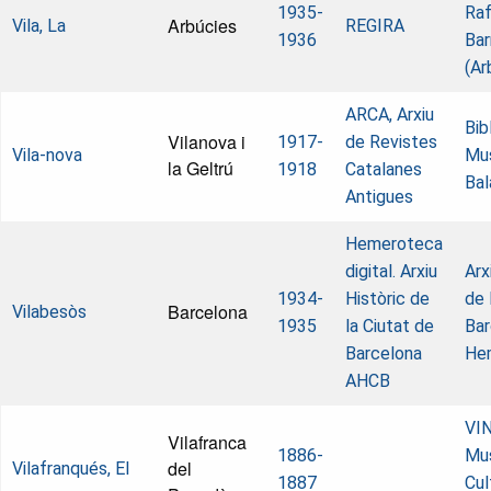
1935-
Raf
Arbúcies
Vila, La
REGIRA
1936
Bar
(Ar
ARCA, Arxiu
Bib
Vilanova i
1917-
de Revistes
Vila-nova
Mus
la Geltrú
1918
Catalanes
Bal
Antigues
Hemeroteca
digital. Arxiu
Arx
1934-
Històric de
de 
Barcelona
Vilabesòs
1935
la Ciutat de
Bar
Barcelona
He
AHCB
VI
Vilafranca
1886-
Mus
del
Vilafranqués, El
1887
Cul