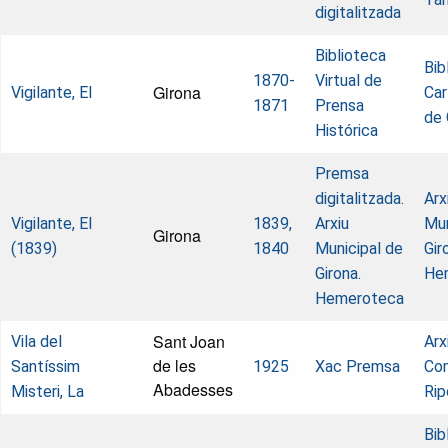
digitalitzada
Biblioteca
Bib
1870-
Virtual de
Girona
Vigilante, El
Car
1871
Prensa
de 
Histórica
Premsa
digitalitzada.
Arx
Vigilante, El
1839,
Arxiu
Mun
Girona
(1839)
1840
Municipal de
Gir
Girona.
He
Hemeroteca
Sant Joan
Vila del
Arx
de les
Santíssim
1925
Xac Premsa
Com
Abadesses
Misteri, La
Rip
Bib