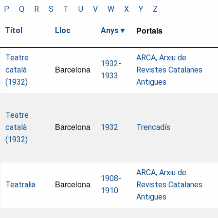
P
Q
R
S
T
U
V
W
X
Y
Z
Portals
Títol
Lloc
Anys
Teatre
ARCA, Arxiu de
1932-
Barcelona
català
Revistes Catalanes
1933
(1932)
Antigues
Teatre
Barcelona
català
1932
Trencadís
(1932)
ARCA, Arxiu de
1908-
Barcelona
Teatralia
Revistes Catalanes
1910
Antigues