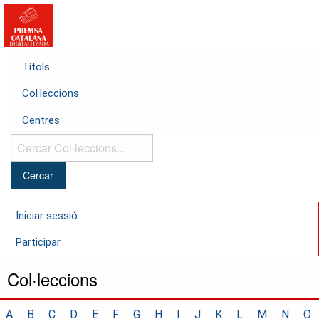
Títols
Col·leccions
Centres
Cercar
Col·leccions...
Iniciar sessió
Participar
Col·leccions
A
B
C
D
E
F
G
H
I
J
K
L
M
N
O