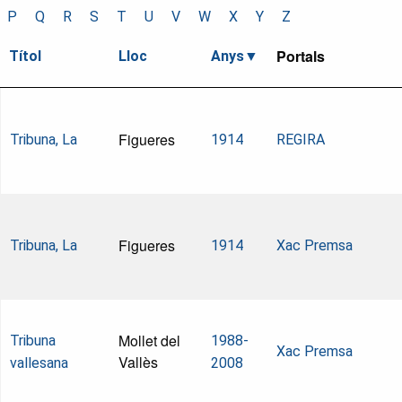
P
Q
R
S
T
U
V
W
X
Y
Z
Portals
Títol
Lloc
Anys
Figueres
Tribuna, La
1914
REGIRA
Figueres
Tribuna, La
1914
Xac Premsa
Mollet del
Tribuna
1988-
Xac Premsa
Vallès
vallesana
2008