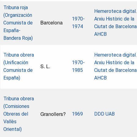
Tribuna roja
Hemeroteca digital.
(Organización
1970-
Arxiu Històric de la
Barcelona
Comunista de
1974
Ciutat de Barcelona
España-
AHCB
Bandera Roja)
Tribuna obrera
Hemeroteca digital.
(Unificación
1970-
Arxiu Històric de la
S. L.
Comunista de
1985
Ciutat de Barcelona
España)
AHCB
Tribuna obrera
(Comisiones
Granollers?
Obreras del
1969
DDD UAB
Vallès
Oriental)