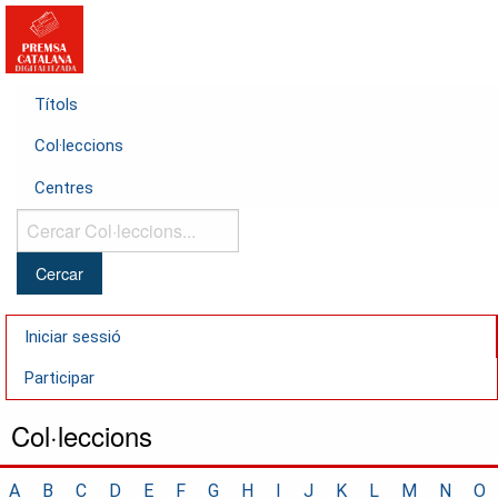
Títols
Col·leccions
Centres
Cercar
Col·leccions...
Iniciar sessió
Participar
Col·leccions
A
B
C
D
E
F
G
H
I
J
K
L
M
N
O