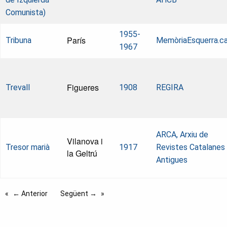
Comunista)
1955-
París
Tribuna
MemòriaEsquerra.c
1967
Figueres
Trevall
1908
REGIRA
ARCA, Arxiu de
Vilanova i
Tresor marià
1917
Revistes Catalanes
la Geltrú
Antigues
← Anterior
Següent →