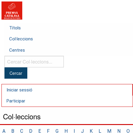
Títols
Col·leccions
Centres
Cercar
Col·leccions...
Iniciar sessió
Participar
Col·leccions
A
B
C
D
E
F
G
H
I
J
K
L
M
N
O