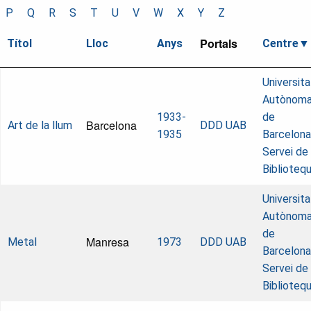
P
Q
R
S
T
U
V
W
X
Y
Z
Portals
Títol
Lloc
Anys
Centre
Universita
Autònom
1933-
de
Barcelona
Art de la llum
DDD UAB
1935
Barcelona
Servei de
Biblioteq
Universita
Autònom
de
Manresa
Metal
1973
DDD UAB
Barcelona
Servei de
Biblioteq