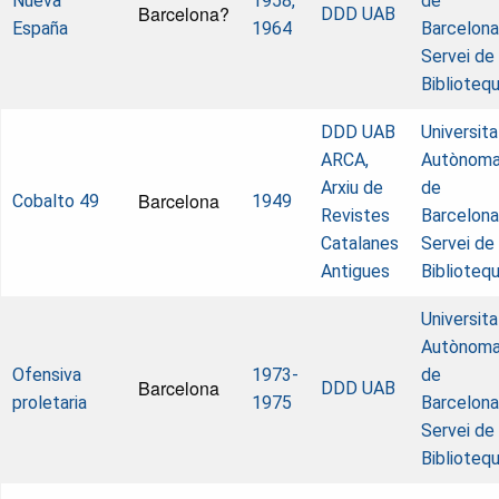
Nueva
1958,
de
Barcelona?
DDD UAB
España
1964
Barcelona
Servei de
Biblioteq
DDD UAB
Universita
ARCA,
Autònom
Arxiu de
de
Barcelona
Cobalto 49
1949
Revistes
Barcelona
Catalanes
Servei de
Antigues
Biblioteq
Universita
Autònom
Ofensiva
1973-
de
Barcelona
DDD UAB
proletaria
1975
Barcelona
Servei de
Biblioteq