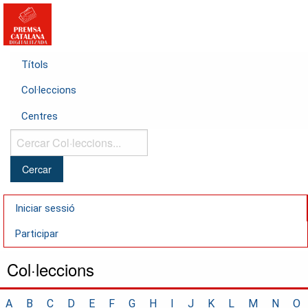
Títols
Col·leccions
Centres
Cercar
Col·leccions...
Iniciar sessió
Participar
Col·leccions
A
B
C
D
E
F
G
H
I
J
K
L
M
N
O