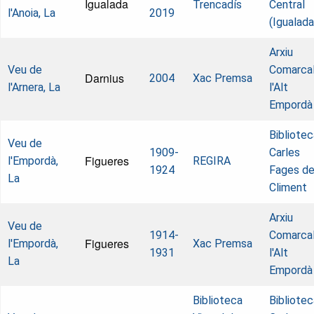
Igualada
Trencadís
Central
l'Anoia, La
2019
(Igualada
Arxiu
Veu de
Comarcal
Darnius
2004
Xac Premsa
l'Arnera, La
l'Alt
Empordà
Bibliotec
Veu de
1909-
Carles
Figueres
l'Empordà,
REGIRA
1924
Fages d
La
Climent
Arxiu
Veu de
1914-
Comarcal
Figueres
l'Empordà,
Xac Premsa
1931
l'Alt
La
Empordà
Biblioteca
Bibliotec