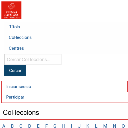
Títols
Col·leccions
Centres
Cercar
Col·leccions...
Iniciar sessió
Participar
Col·leccions
A
B
C
D
E
F
G
H
I
J
K
L
M
N
O