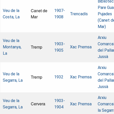
Bibliotec
Pare Gual
Canet de
Veu de la
1907-
Trencadís
Pujades
Mar
Costa, La
1908
(Canet d
Mar)
Arxiu
Veu de la
1903-
Comarca
Tremp
Montanya,
Xac Premsa
1905
del Palla
La
Jussà
Arxiu
Veu de la
Comarca
Tremp
1932
Xac Premsa
Segarra, La
del Palla
Jussà
Arxiu
Veu de la
1903-
Cervera
Xac Premsa
Comarcal
Segarra, La
1904
la Segarr