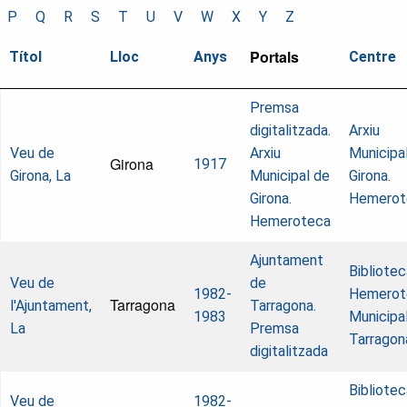
P
Q
R
S
T
U
V
W
X
Y
Z
Portals
Títol
Lloc
Anys
Centre
Premsa
digitalitzada.
Arxiu
Veu de
Arxiu
Municipa
Girona
1917
Girona, La
Municipal de
Girona.
Girona.
Hemerot
Hemeroteca
Ajuntament
Bibliotec
Veu de
de
1982-
Hemerot
Tarragona
l'Ajuntament,
Tarragona.
1983
Municipa
La
Premsa
Tarragon
digitalitzada
Bibliotec
Veu de
1982-