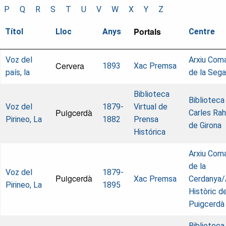
P
Q
R
S
T
U
V
W
X
Y
Z
Portals
Títol
Lloc
Anys
Centre
Voz del
Arxiu Com
Cervera
1893
Xac Premsa
país, la
de la Sega
Biblioteca
Biblioteca
Voz del
1879-
Virtual de
Puigcerdà
Carles Rah
Pirineo, La
1882
Prensa
de Girona
Histórica
Arxiu Com
de la
Voz del
1879-
Puigcerdà
Xac Premsa
Cerdanya/
Pirineo, La
1895
Històric d
Puigcerdà
Biblioteca