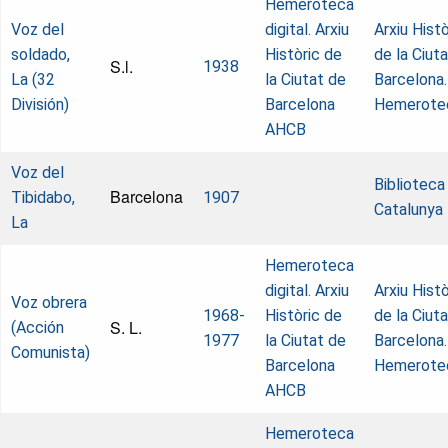
Hemeroteca
Voz del
digital. Arxiu
Arxiu Histò
soldado,
Històric de
de la Ciut
S.l.
1938
La (32
la Ciutat de
Barcelona.
División)
Barcelona
Hemerote
AHCB
Voz del
Biblioteca
Barcelona
Tibidabo,
1907
Catalunya
La
Hemeroteca
digital. Arxiu
Arxiu Histò
Voz obrera
1968-
Històric de
de la Ciut
S. L.
(Acción
1977
la Ciutat de
Barcelona.
Comunista)
Barcelona
Hemerote
AHCB
Hemeroteca