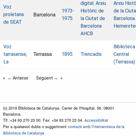
digital. Arxiu
Arxiu Histò
Voz
1973-
Històric de
de la Ciut
Barcelona
proletaria
1975
la Ciutat de
Barcelona.
de SEAT
Barcelona
Hemerote
AHCB
Voz
Biblioteca
Terrassa
tarrasense,
1895
Trencadís
Central
La
(Terrassa)
← Anterior
Següent →
(c) 2019 Biblioteca de Catalunya. Carrer de l'Hospital, 56. 08001
Barcelona.
Tlf.:+34 93 270 23 00. Fax: +34 93 270 23 04.
Accessibilitat
Per a qualsevol dubte o suggeriment
contacti amb l'Hemeroteca de la
Biblioteca de Catalunya