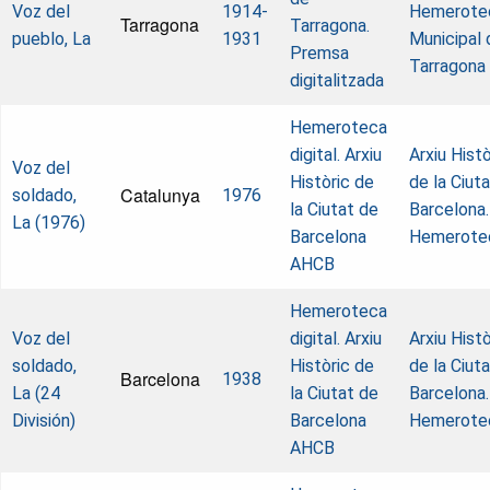
Voz del
1914-
Hemerote
Tarragona
Tarragona.
pueblo, La
1931
Municipal 
Premsa
Tarragona
digitalitzada
Hemeroteca
digital. Arxiu
Arxiu Histò
Voz del
Històric de
de la Ciut
Catalunya
soldado,
1976
la Ciutat de
Barcelona.
La (1976)
Barcelona
Hemerote
AHCB
Hemeroteca
Voz del
digital. Arxiu
Arxiu Histò
soldado,
Històric de
de la Ciut
Barcelona
1938
La (24
la Ciutat de
Barcelona.
División)
Barcelona
Hemerote
AHCB