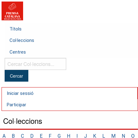
Títols
Col·leccions
Centres
Cercar
Col·leccions...
Iniciar sessió
Participar
Col·leccions
A
B
C
D
E
F
G
H
I
J
K
L
M
N
O