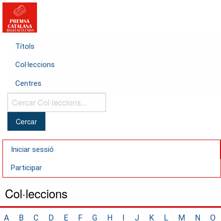
Títols
Col·leccions
Centres
Cercar
Col·leccions...
Iniciar sessió
Participar
Col·leccions
A
B
C
D
E
F
G
H
I
J
K
L
M
N
O