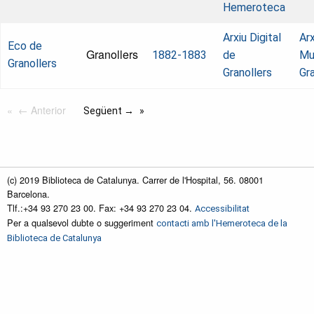
Hemeroteca
Arxiu Digital
Arx
Eco de
Granollers
1882-1883
de
Mu
Granollers
Granollers
Gra
← Anterior
Següent →
(c) 2019 Biblioteca de Catalunya. Carrer de l'Hospital, 56. 08001
Barcelona.
Tlf.:+34 93 270 23 00. Fax: +34 93 270 23 04.
Accessibilitat
Per a qualsevol dubte o suggeriment
contacti amb l'Hemeroteca de la
Biblioteca de Catalunya