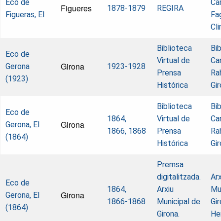
Eco de
Ca
Figueres
1878-1879
REGIRA
Figueras, El
Fa
Cl
Biblioteca
Bi
Eco de
Virtual de
Ca
Girona
Gerona
1923-1928
Prensa
Ra
(1923)
Histórica
Gi
Biblioteca
Bi
Eco de
1864,
Virtual de
Ca
Girona
Gerona, El
1866, 1868
Prensa
Ra
(1864)
Histórica
Gi
Premsa
digitalitzada.
Arx
Eco de
1864,
Arxiu
Mu
Girona
Gerona, El
1866-1868
Municipal de
Gir
(1864)
Girona.
He