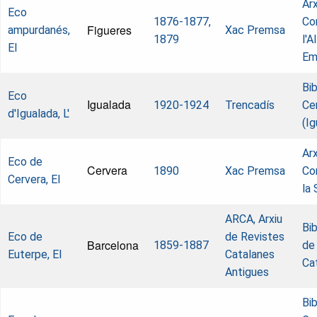
Arx
Eco
1876-1877,
Co
Figueres
ampurdanés,
Xac Premsa
1879
l'A
El
Em
Bi
Eco
Igualada
1920-1924
Trencadís
Ce
d'Igualada, L'
(Ig
Arx
Eco de
Cervera
1890
Xac Premsa
Co
Cervera, El
la 
ARCA, Arxiu
Bi
Eco de
de Revistes
Barcelona
1859-1887
de
Euterpe, El
Catalanes
Ca
Antigues
Bi