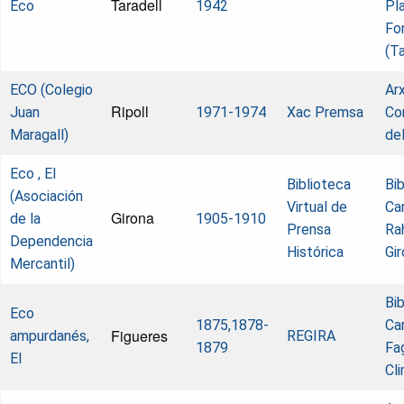
Taradell
Eco
1942
Pla
Fo
(Ta
ECO (Colegio
Arx
Ripoll
Juan
1971-1974
Xac Premsa
Co
Maragall)
del
Eco , El
Biblioteca
Bi
(Asociación
Virtual de
Ca
Girona
de la
1905-1910
Prensa
Ra
Dependencia
Histórica
Gi
Mercantil)
Bi
Eco
1875,1878-
Ca
Figueres
ampurdanés,
REGIRA
1879
Fa
El
Cl