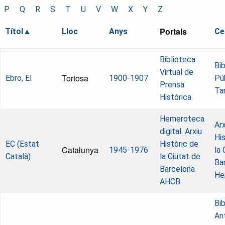
P
Q
R
S
T
U
V
W
X
Y
Z
Portals
Títol
Lloc
Anys
Ce
Biblioteca
Bi
Virtual de
Tortosa
Ebro, El
1900-1907
Pú
Prensa
Ta
Histórica
Hemeroteca
Arx
digital. Arxiu
His
EC (Estat
Històric de
Catalunya
1945-1976
la 
Català)
la Ciutat de
Ba
Barcelona
He
AHCB
Bi
An