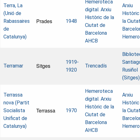
Hemeroteca
Terra, La
Arxiu
digital. Arxiu
(Unió de
Històric
Històric de la
Prades
Rabassaires
1948
la Ciuta
Ciutat de
de
Barcelo
Barcelona
Catalunya)
Hemero
AHCB
Bibliote
1919-
Santiag
Sitges
Terramar
Trencadís
1920
Rusiñol
(Sitges)
Hemeroteca
Terrassa
Arxiu
digital. Arxiu
nova (Partit
Històric
Històric de la
Terrassa
Socialista
1970
la Ciuta
Ciutat de
Unificat de
Barcelo
Barcelona
Catalunya)
Hemero
AHCB