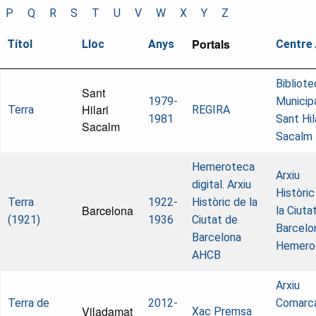
P
Q
R
S
T
U
V
W
X
Y
Z
Portals
Títol
Lloc
Anys
Centre
Bibliote
Sant
1979-
Municip
Hilari
Terra
REGIRA
1981
Sant Hil
Sacalm
Sacalm
Hemeroteca
Arxiu
digital. Arxiu
Històric
Terra
1922-
Històric de la
Barcelona
la Ciuta
(1921)
1936
Ciutat de
Barcelo
Barcelona
Hemero
AHCB
Arxiu
Terra de
2012-
Comarca
Viladamat
Xac Premsa