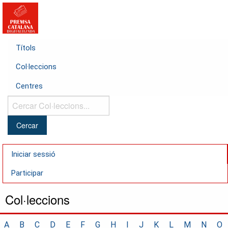
Títols
Col·leccions
Centres
Cercar
Col·leccions...
Iniciar sessió
Participar
Col·leccions
A
B
C
D
E
F
G
H
I
J
K
L
M
N
O