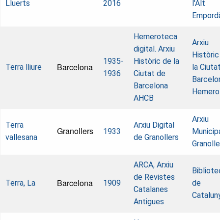
Lluerts
2016
l'Alt
Empord
Hemeroteca
Arxiu
digital. Arxiu
Històric
1935-
Històric de la
Barcelona
Terra lliure
la Ciuta
1936
Ciutat de
Barcelo
Barcelona
Hemero
AHCB
Arxiu
Terra
Arxiu Digital
Granollers
1933
Municip
vallesana
de Granollers
Granolle
ARCA, Arxiu
Bibliote
de Revistes
Barcelona
Terra, La
1909
de
Catalanes
Catalun
Antigues