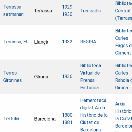
Bibliote
Terrassa
1929-
Terrassa
Trencadís
Central
setmanari
1930
(Terrass
Bibliote
Carles
Llançà
Terrassa, El
1932
REGIRA
Fages d
Climent
Biblioteca
Bibliote
Terres
Virtual de
Carles
Girona
1936
Gironines
Prensa
Rahola 
Histórica
Girona
Hemeroteca
Arxiu
digital. Arxiu
Històric
1880-
Històric de la
Barcelona
Tertulia
la Ciuta
1881
Ciutat de
Barcelo
Barcelona