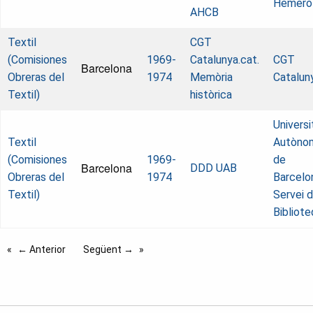
Hemero
AHCB
Textil
CGT
(Comisiones
1969-
Catalunya.cat.
CGT
Barcelona
Obreras del
1974
Memòria
Catalun
Textil)
històrica
Universi
Textil
Autòno
(Comisiones
1969-
de
Barcelona
DDD UAB
Obreras del
1974
Barcelo
Textil)
Servei 
Bibliot
← Anterior
Següent →