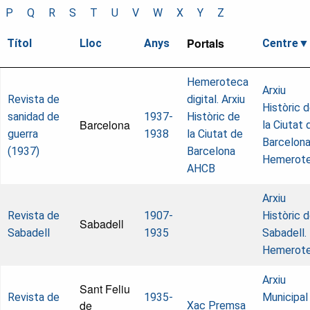
P
Q
R
S
T
U
V
W
X
Y
Z
Portals
Títol
Lloc
Anys
Centre
Hemeroteca
Arxiu
Revista de
digital. Arxiu
Històric 
sanidad de
1937-
Històric de
Barcelona
la Ciutat 
guerra
1938
la Ciutat de
Barcelona
(1937)
Barcelona
Hemerot
AHCB
Arxiu
Revista de
1907-
Històric 
Sabadell
Sabadell
1935
Sabadell.
Hemerot
Arxiu
Sant Feliu
Revista de
1935-
Municipal
de
Xac Premsa