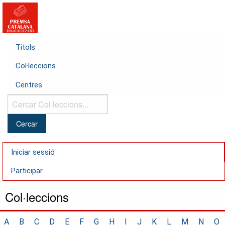
Títols
Col·leccions
Centres
Cercar
Col·leccions...
Iniciar sessió
Participar
Col·leccions
A
B
C
D
E
F
G
H
I
J
K
L
M
N
O