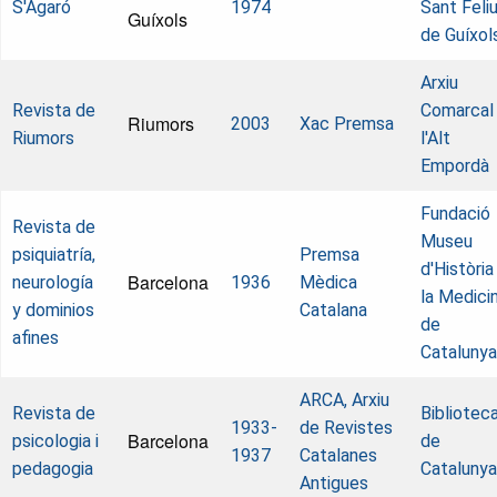
S'Agaró
1974
Sant Feli
Guíxols
de Guíxol
Arxiu
Revista de
Comarcal
Riumors
2003
Xac Premsa
Riumors
l'Alt
Empordà
Fundació
Revista de
Museu
psiquiatría,
Premsa
d'Història
Barcelona
neurología
1936
Mèdica
la Medici
y dominios
Catalana
de
afines
Catalunya
ARCA, Arxiu
Revista de
Bibliotec
1933-
de Revistes
Barcelona
psicologia i
de
1937
Catalanes
pedagogia
Catalunya
Antigues