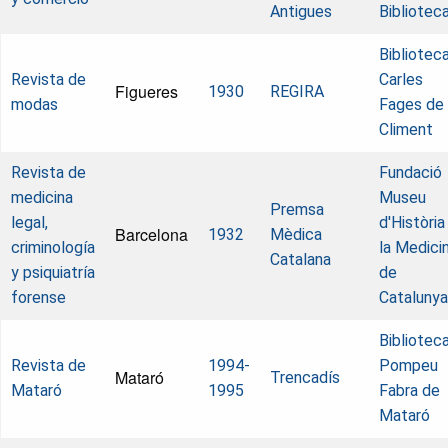
Antigues
Bibliotec
Bibliotec
Revista de
Carles
Figueres
1930
REGIRA
modas
Fages de
Climent
Revista de
Fundació
medicina
Museu
Premsa
legal,
d'Història
Barcelona
1932
Mèdica
criminología
la Medici
Catalana
y psiquiatría
de
forense
Catalunya
Bibliotec
Revista de
1994-
Pompeu
Mataró
Trencadís
Mataró
1995
Fabra de
Mataró