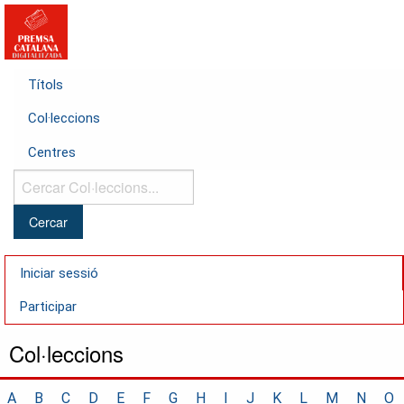
Títols
Col·leccions
Centres
Cercar
Col·leccions...
Iniciar sessió
Participar
Col·leccions
A
B
C
D
E
F
G
H
I
J
K
L
M
N
O