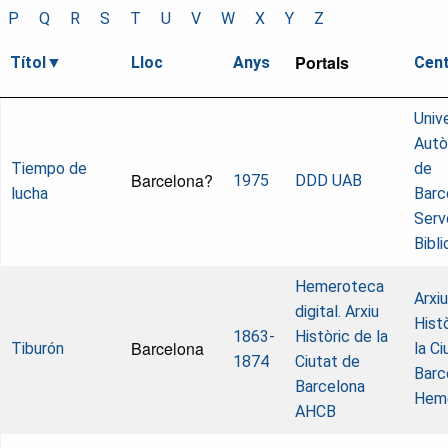
P
Q
R
S
T
U
V
W
X
Y
Z
Portals
Títol
Lloc
Anys
Cen
Univ
Aut
Tiempo de
de
Barcelona?
1975
DDD UAB
lucha
Barc
Serv
Bibl
Hemeroteca
Arxiu
digital. Arxiu
Hist
1863-
Històric de la
Barcelona
Tiburón
la Ci
1874
Ciutat de
Barc
Barcelona
Hem
AHCB