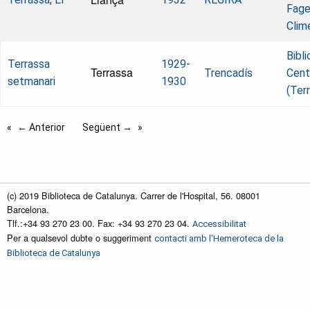
Fage
Clim
Bibl
Terrassa
1929-
Terrassa
Trencadís
Cent
setmanari
1930
(Ter
← Anterior
Següent →
(c) 2019 Biblioteca de Catalunya. Carrer de l'Hospital, 56. 08001
Barcelona.
Tlf.:+34 93 270 23 00. Fax: +34 93 270 23 04.
Accessibilitat
Per a qualsevol dubte o suggeriment
contacti amb l'Hemeroteca de la
Biblioteca de Catalunya