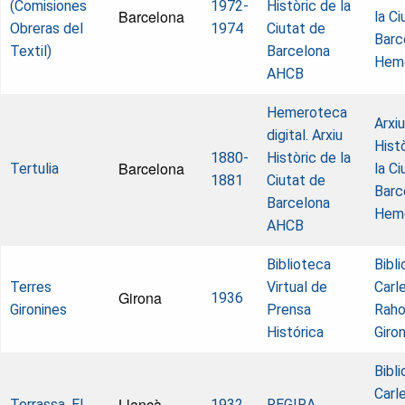
(Comisiones
1972-
Històric de la
Barcelona
la Ci
Obreras del
1974
Ciutat de
Barc
Textil)
Barcelona
Hem
AHCB
Hemeroteca
Arxiu
digital. Arxiu
Hist
1880-
Històric de la
Barcelona
Tertulia
la Ci
1881
Ciutat de
Barc
Barcelona
Hem
AHCB
Biblioteca
Bibl
Terres
Virtual de
Carl
Girona
1936
Gironines
Prensa
Raho
Histórica
Giro
Bibl
Carl
Llançà
Terrassa, El
1932
REGIRA