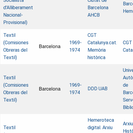
Socialista
Ciutat de
Barc
d'Alliberament
Barcelona
Hem
Nacional-
AHCB
Provisional)
Textil
CGT
(Comisiones
1969-
Catalunya.cat.
CGT
Barcelona
Obreras del
1974
Memòria
Cata
Textil)
històrica
Univ
Textil
Aut
(Comisiones
1969-
de
Barcelona
DDD UAB
Obreras del
1974
Barc
Textil)
Serv
Bibl
Hemeroteca
Arxiu
Textil
digital. Arxiu
Hist