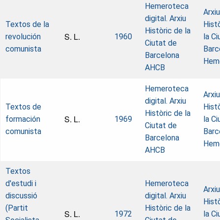
Hemeroteca
Arxiu
digital. Arxiu
Textos de la
Hist
Històric de la
S. L.
revolución
1960
la Ci
Ciutat de
comunista
Barc
Barcelona
Hem
AHCB
Hemeroteca
Arxiu
digital. Arxiu
Textos de
Hist
Històric de la
S. L.
formación
1969
la Ci
Ciutat de
comunista
Barc
Barcelona
Hem
AHCB
Textos
d'estudi i
Hemeroteca
Arxiu
discussió
digital. Arxiu
Hist
(Partit
Històric de la
S. L.
1972
la Ci