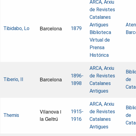
ARCA, Arxiu
de Revistes
Catalanes
Antigues
Aten
Barcelona
Tibidabo, Lo
1879
Biblioteca
Barc
Virtual de
Prensa
Histórica
ARCA, Arxiu
Bibl
1896-
de Revistes
Barcelona
Tiberio, Il
de
1898
Catalanes
Cata
Antigues
ARCA, Arxiu
Bibl
Vilanova i
1915-
de Revistes
Themis
de
la Geltrú
1916
Catalanes
Cata
Antigues