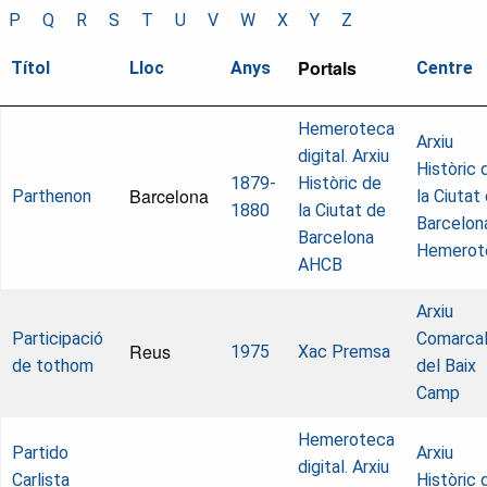
P
Q
R
S
T
U
V
W
X
Y
Z
Portals
Títol
Lloc
Anys
Centre
Hemeroteca
Arxiu
digital. Arxiu
Històric 
1879-
Històric de
Barcelona
Parthenon
la Ciutat
1880
la Ciutat de
Barcelon
Barcelona
Hemerot
AHCB
Arxiu
Participació
Comarca
Reus
1975
Xac Premsa
de tothom
del Baix
Camp
Hemeroteca
Partido
Arxiu
digital. Arxiu
Carlista
Històric 