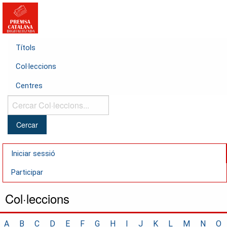
Títols
Col·leccions
Centres
Cercar
Col·leccions...
Iniciar sessió
Participar
Col·leccions
A
B
C
D
E
F
G
H
I
J
K
L
M
N
O