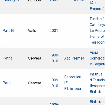
l'Alt
Empordà
Fundació
Cataluny
Valls
Pati, El
2001
La Pedre
Hemerot
Tarragon
Arxiu
1909-
Cervera
Pàtria
Xac Premsa
Comarcal
1910
la Segarr
Institut
Repositori
1909-
d'Estudis
Cervera
Pàtria
IEI
1910
Ilerdencs
Biblioteca
Bibliotec
Bibliotec
1906-