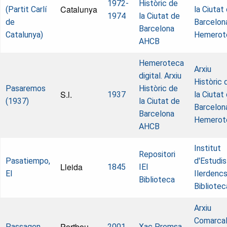
1972-
Històric de
Catalunya
(Partit Carlí
la Ciutat
1974
la Ciutat de
de
Barcelon
Barcelona
Catalunya)
Hemerot
AHCB
Hemeroteca
Arxiu
digital. Arxiu
Històric 
Pasaremos
Històric de
S.l.
1937
la Ciutat
(1937)
la Ciutat de
Barcelon
Barcelona
Hemerot
AHCB
Institut
Repositori
Pasatiempo,
d'Estudis
Lleida
1845
IEI
El
Ilerdencs
Biblioteca
Bibliotec
Arxiu
Comarcal
Portbou
Passagen
2001
Xac Premsa