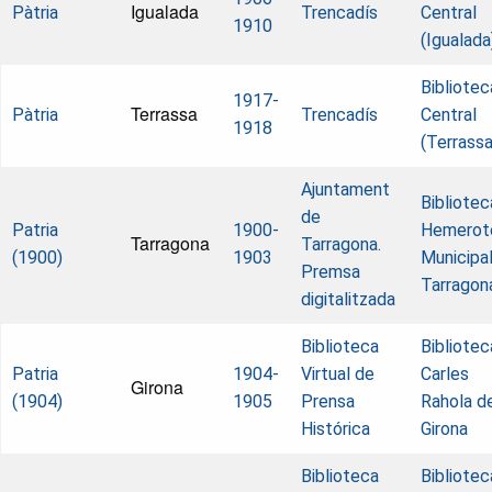
Igualada
Pàtria
Trencadís
Central
1910
(Igualada
Bibliotec
1917-
Terrassa
Pàtria
Trencadís
Central
1918
(Terrassa
Ajuntament
Bibliotec
de
Patria
1900-
Hemerot
Tarragona
Tarragona.
(1900)
1903
Municipa
Premsa
Tarragon
digitalitzada
Biblioteca
Bibliotec
Patria
1904-
Virtual de
Carles
Girona
(1904)
1905
Prensa
Rahola d
Histórica
Girona
Biblioteca
Bibliotec