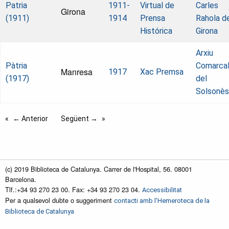
Patria
1911-
Virtual de
Carles
Girona
(1911)
1914
Prensa
Rahola d
Histórica
Girona
Arxiu
Pàtria
Comarca
Manresa
1917
Xac Premsa
(1917)
del
Solsonès
← Anterior
Següent →
(c) 2019 Biblioteca de Catalunya. Carrer de l'Hospital, 56. 08001
Barcelona.
Tlf.:+34 93 270 23 00. Fax: +34 93 270 23 04.
Accessibilitat
Per a qualsevol dubte o suggeriment
contacti amb l'Hemeroteca de la
Biblioteca de Catalunya