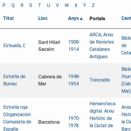
P
Q
R
S
T
U
V
W
X
Y
Z
Portals
Títol
Lloc
Anys
Cen
ARCA, Arxiu
Bibl
Sant Hilari
1908-
de Revistes
Estiuada, L'
de
Sacalm
1914
Catalanes
Cata
Antigues
Bibl
Cabrera de
Estrella de
1948-
Iltur
Trencadís
Mar
Burriac
1954
(Cab
Mar)
Hemeroteca
Estrella roja
Arxi
digital. Arxiu
(Organización
Hist
1970-
Històric de
Barcelona
Comunista de
la C
1978
la Ciutat de
España-
Barc