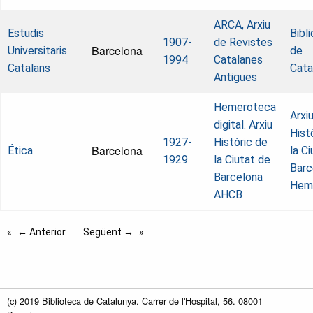
ARCA, Arxiu
Estudis
Bibl
1907-
de Revistes
Barcelona
Universitaris
de
1994
Catalanes
Catalans
Cata
Antigues
Hemeroteca
Arxi
digital. Arxiu
Hist
1927-
Històric de
Barcelona
Ética
la C
1929
la Ciutat de
Barc
Barcelona
Hem
AHCB
← Anterior
Següent →
(c) 2019 Biblioteca de Catalunya. Carrer de l'Hospital, 56. 08001