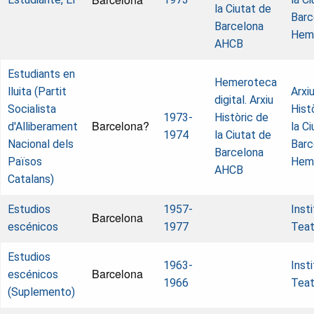
la Ciutat de
Barc
Barcelona
Hem
AHCB
Estudiants en
Hemeroteca
lluita (Partit
Arxi
digital. Arxiu
Socialista
Hist
1973-
Històric de
Barcelona?
d'Alliberament
la C
1974
la Ciutat de
Nacional dels
Barc
Barcelona
Països
Hem
AHCB
Catalans)
Estudios
1957-
Insti
Barcelona
escénicos
1977
Teat
Estudios
1963-
Insti
Barcelona
escénicos
1966
Teat
(Suplemento)