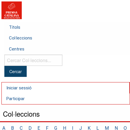
Títols
Col·leccions
Centres
Cercar
Col·leccions...
Iniciar sessió
Participar
Col·leccions
A
B
C
D
E
F
G
H
I
J
K
L
M
N
O