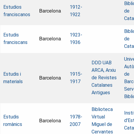
Bibl
Estudios
1912-
Barcelona
de
franciscanos
1922
Cata
Bibl
Estudis
1923-
Barcelona
de
franciscans
1936
Cata
Univ
DDD UAB
Aut
ARCA, Arxiu
Estudis i
1915-
de
Barcelona
de Revistes
materials
1917
Barc
Catalanes
Serv
Antigues
Bibl
Biblioteca
Inst
Estudis
1978-
Virtual
Barcelona
d'Es
romànics
2007
Miguel de
Cata
Cervantes