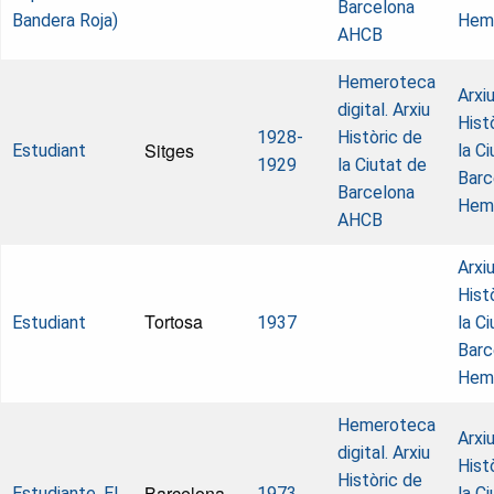
Barcelona
Bandera Roja)
Hem
AHCB
Hemeroteca
Arxi
digital. Arxiu
Hist
1928-
Històric de
Sitges
Estudiant
la C
1929
la Ciutat de
Barc
Barcelona
Hem
AHCB
Arxi
Hist
Tortosa
Estudiant
1937
la C
Barc
Hem
Hemeroteca
Arxi
digital. Arxiu
Hist
Històric de
Barcelona
Estudiante, El
1973
la C