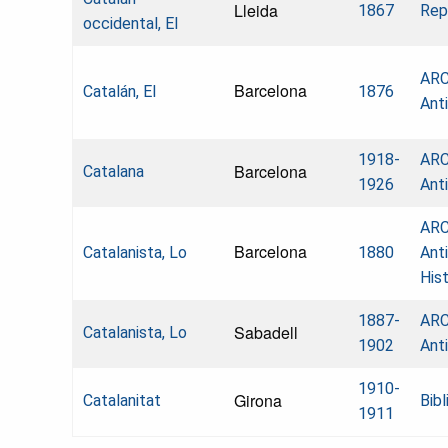
Lleida
1867
Repo
occidental, El
ARC
Barcelona
Catalán, El
1876
Ant
1918-
ARC
Barcelona
Catalana
1926
Ant
ARC
Barcelona
Catalanista, Lo
1880
Ant
Hist
1887-
ARC
Sabadell
Catalanista, Lo
1902
Ant
1910-
Girona
Catalanitat
Bibl
1911