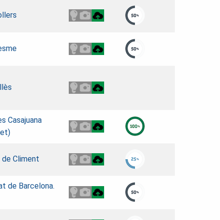
llers
resme
llès
es Casajuana
et)
s de Climent
tat de Barcelona.