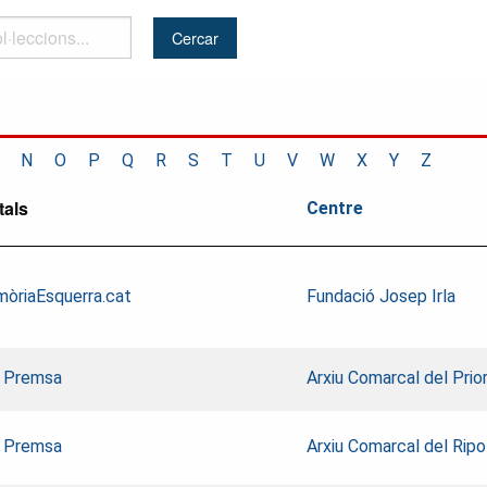
..
N
O
P
Q
R
S
T
U
V
W
X
Y
Z
tals
Centre
òriaEsquerra.cat
Fundació Josep Irla
 Premsa
Arxiu Comarcal del Prio
 Premsa
Arxiu Comarcal del Ripo