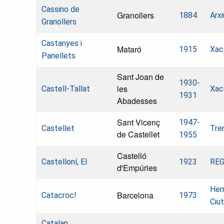
Cassino de
Granollers
1884
Arxi
Granollers
Castanyes i
Mataró
1915
Xac
Panellets
Sant Joan de
1930-
les
Castell-Tallat
Xac
1931
Abadesses
Sant Vicenç
1947-
Castellet
Tre
de Castellet
1955
Castelló
Castelloní, El
1923
REG
d'Empúries
Heme
Barcelona
Catacroc!
1973
Ciu
Catalan