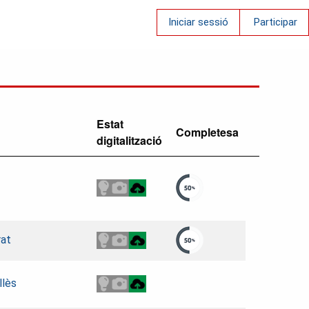
Iniciar sessió
Participar
Estat
Completesa
digitalització
rat
llès