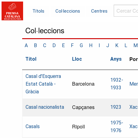
Cercar
Títols
Col·leccions
Centres
Col·leccions.
Col·leccions
A
B
C
D
E
F
G
H
I
J
K
L
M
Por
Títol
Lloc
Anys
Casal d'Esquerra
1932-
Barcelona
Estat Català -
Mem
1933
Gràcia
Capçanes
Casal nacionalista
1923
Xac
1975-
Ripoll
Casals
Xac
1976