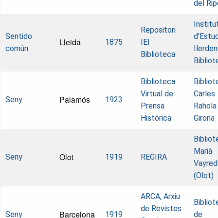
del Rip
Institu
Repositori
Sentido
d'Estud
Lleida
1875
IEI
común
Ilerden
Biblioteca
Bibliot
Biblioteca
Bibliot
Virtual de
Carles
Palamós
Seny
1923
Prensa
Rahola
Histórica
Girona
Bibliot
Marià
Olot
Seny
1919
REGIRA
Vayred
(Olot)
ARCA, Arxiu
Bibliot
de Revistes
Barcelona
Seny
1919
de