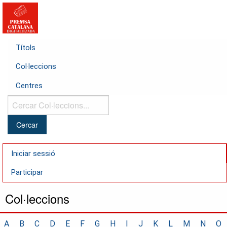
Títols
Col·leccions
Centres
Cercar
Col·leccions...
Iniciar sessió
Participar
Col·leccions
A
B
C
D
E
F
G
H
I
J
K
L
M
N
O