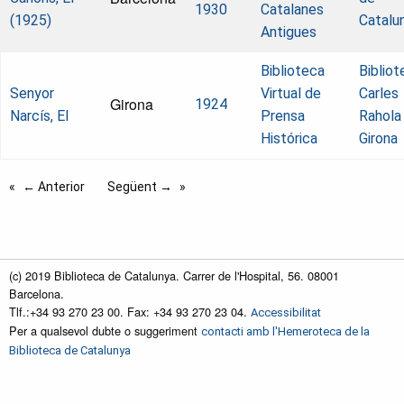
1930
Catalanes
(1925)
Catalu
Antigues
Biblioteca
Bibliot
Senyor
Virtual de
Carles
Girona
1924
Narcís, El
Prensa
Rahola
Histórica
Girona
← Anterior
Següent →
(c) 2019 Biblioteca de Catalunya. Carrer de l'Hospital, 56. 08001
Barcelona.
Tlf.:+34 93 270 23 00. Fax: +34 93 270 23 04.
Accessibilitat
Per a qualsevol dubte o suggeriment
contacti amb l'Hemeroteca de la
Biblioteca de Catalunya