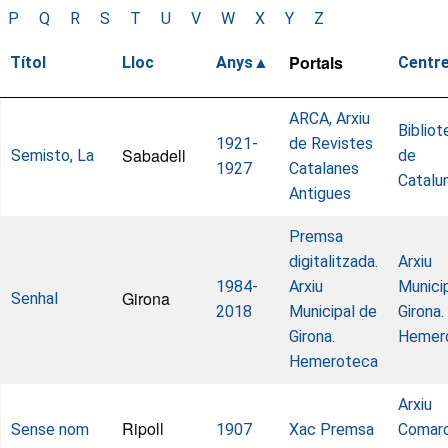
P
Q
R
S
T
U
V
W
X
Y
Z
Portals
Títol
Lloc
Anys
Centr
ARCA, Arxiu
Bibliot
1921-
de Revistes
Sabadell
Semisto, La
de
1927
Catalanes
Catalu
Antigues
Premsa
digitalitzada.
Arxiu
1984-
Arxiu
Munici
Girona
Senhal
2018
Municipal de
Girona.
Girona.
Hemer
Hemeroteca
Arxiu
Ripoll
Sense nom
1907
Xac Premsa
Comarc