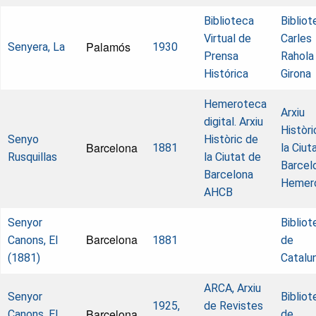
Biblioteca
Bibliot
Virtual de
Carles
Palamós
Senyera, La
1930
Prensa
Rahola
Histórica
Girona
Hemeroteca
Arxiu
digital. Arxiu
Històri
Senyo
Històric de
Barcelona
1881
la Ciut
Rusquillas
la Ciutat de
Barcel
Barcelona
Hemer
AHCB
Senyor
Bibliot
Barcelona
Canons, El
1881
de
(1881)
Catalu
ARCA, Arxiu
Senyor
Bibliot
1925,
de Revistes
Barcelona
Canons, El
de