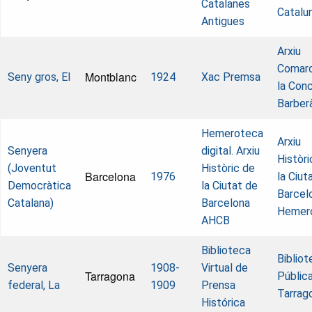
Catalanes
Catalu
Antigues
Arxiu
Comarc
Montblanc
Seny gros, El
1924
Xac Premsa
la Con
Barber
Hemeroteca
Arxiu
Senyera
digital. Arxiu
Històri
(Joventut
Històric de
Barcelona
1976
la Ciut
Democràtica
la Ciutat de
Barcel
Catalana)
Barcelona
Hemer
AHCB
Biblioteca
Bibliot
Senyera
1908-
Virtual de
Tarragona
Públic
federal, La
1909
Prensa
Tarrag
Histórica