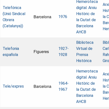
Hemeroteca
Arx
Telefónica
digital. Arxiu
His
(Unió Sindical
Històric de
Barcelona
1976
la 
Obrera
la Ciutat de
Bar
(Catalunya))
Barcelona
He
AHCB
Biblioteca
Bib
Telefonia
1927-
Virtual de
Car
Figueres
española
1928
Prensa
Rah
Histórica
Gir
Hemeroteca
Arx
digital. Arxiu
His
1964-
Històric de
Barcelona
Tele/expres
la 
1967
la Ciutat de
Bar
Barcelona
He
AHCB