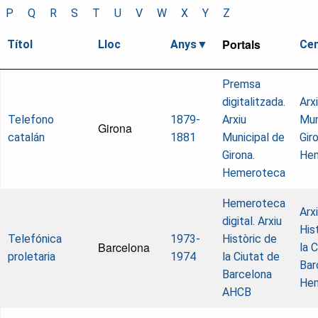
P
Q
R
S
T
U
V
W
X
Y
Z
Portals
Títol
Lloc
Anys
Cen
Premsa
digitalitzada.
Arx
Telefono
1879-
Arxiu
Mun
Girona
catalán
1881
Municipal de
Gir
Girona.
He
Hemeroteca
Hemeroteca
Arx
digital. Arxiu
His
Telefónica
1973-
Històric de
Barcelona
la 
proletaria
1974
la Ciutat de
Bar
Barcelona
He
AHCB