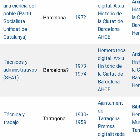
Arx
una ciència del
digital. Arxiu
His
poble (Partit
Històric de
Barcelona
1972
la 
Socialista
la Ciutat de
Bar
Unificat de
Barcelona
He
Catalunya)
AHCB
Hemeroteca
Arx
digital. Arxiu
Técnicos y
His
1973-
Històric de
Barcelona?
administrativos
la 
1974
la Ciutat de
(SEAT)
Bar
Barcelona
He
AHCB
Ajuntament
Bib
de
Técnica y
1930-
He
Tarragona
Tarragona.
trabajo
1959
Mun
Premsa
Tar
digitalitzada