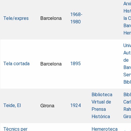
Arx
His
1968-
Barcelona
Tele/expres
la 
1980
Bar
He
Uni
Au
de
Barcelona
Tela cortada
1895
Bar
Ser
Bib
Biblioteca
Bib
Virtual de
Car
Girona
Teide, El
1924
Prensa
Rah
Histórica
Gir
Tècnics per
Hemeroteca