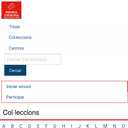
Títols
Col·leccions
Centres
Cercar
Col·leccions...
Iniciar sessió
Participar
Col·leccions
A
B
C
D
E
F
G
H
I
J
K
L
M
N
O