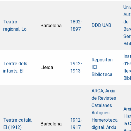
Uni
Au
Teatro
1892-
de
Barcelona
DDD UAB
regional, Lo
1897
Bar
Ser
Bib
Ins
Repositori
Teatre dels
1912-
d'E
Lleida
IEI
infants, El
1913
Ile
Biblioteca
Bib
ARCA, Arxiu
de Revistes
Catalanes
Arx
Antigues
His
Teatre català,
1912-
Hemeroteca
Barcelona
la 
El (1912)
1917
digital. Arxiu
Bar