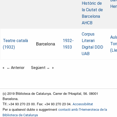
Històric de
He
la Ciutat de
Barcelona
AHCB
Corpus
Aul
Teatre català
1932-
Literari
Barcelona
Tor
(1932)
1933
Digital
DDD
(Lle
UAB
← Anterior
Següent →
(c) 2019 Biblioteca de Catalunya. Carrer de l'Hospital, 56. 08001
Barcelona.
Tlf.:+34 93 270 23 00. Fax: +34 93 270 23 04.
Accessibilitat
Per a qualsevol dubte o suggeriment
contacti amb l'Hemeroteca de la
Biblioteca de Catalunya