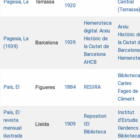
Terrassa
Pagesia, La
Central
1920
(Terrassa)
Hemeroteca
Arxiu
digital. Arxiu
Històric d
Pagesia, La
Històric de
Barcelona
1939
la Ciutat 
(1939)
la Ciutat de
Barcelona
Barcelona
Hemerot
AHCB
Biblioteca
Carles
Figueres
País, El
1884
REGIRA
Fages de
Climent
País, El :
Institut
Repositori
revista
d'Estudis
Lleida
1909
IEI
mensual
Ilerdencs.
Biblioteca
ilustrada
Biblioteca