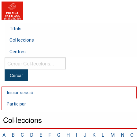
Títols
Col·leccions
Centres
Cercar
Col·leccions...
Iniciar sessió
Participar
Col·leccions
A
B
C
D
E
F
G
H
I
J
K
L
M
N
O