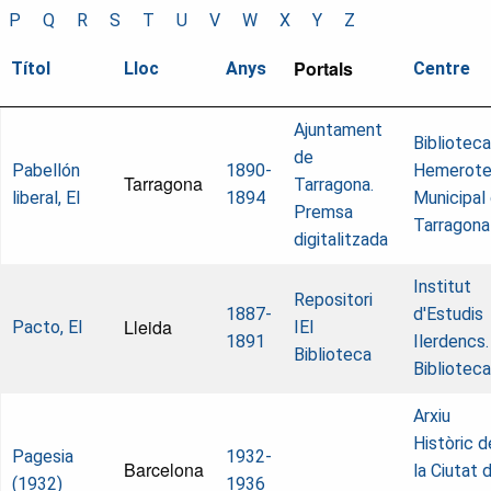
P
Q
R
S
T
U
V
W
X
Y
Z
Portals
Títol
Lloc
Anys
Centre
Ajuntament
Biblioteca
de
Pabellón
1890-
Hemerot
Tarragona
Tarragona.
liberal, El
1894
Municipal
Premsa
Tarragona
digitalitzada
Institut
Repositori
1887-
d'Estudis
Lleida
Pacto, El
IEI
1891
Ilerdencs.
Biblioteca
Biblioteca
Arxiu
Històric d
Pagesia
1932-
Barcelona
la Ciutat 
(1932)
1936