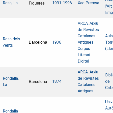
Figueres
Rosa, La
1991-1996
Xac Premsa
l'Alt
Emp
ARCA, Arxiu
de Revistes
Catalanes
Aula
Rosa dels
Barcelona
1936
Antigues
Torr
vents
Corpus
(Lle
Literari
Digital
ARCA, Arxiu
Bibl
Rondalla,
de Revistes
Barcelona
1874
de
La
Catalanes
Cata
Antigues
Univ
Aut
Rondalla