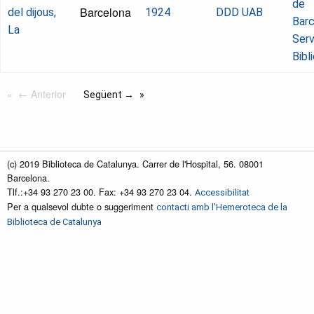
de
Barcelona
del dijous,
1924
DDD UAB
Barc
La
Serv
Bibl
← Anterior
Següent →
(c) 2019 Biblioteca de Catalunya. Carrer de l'Hospital, 56. 08001
Barcelona.
Tlf.:+34 93 270 23 00. Fax: +34 93 270 23 04.
Accessibilitat
Per a qualsevol dubte o suggeriment
contacti amb l'Hemeroteca de la
Biblioteca de Catalunya