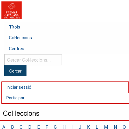
Títols
Col·leccions
Centres
Cercar
Col·leccions...
Iniciar sessió
Participar
Col·leccions
A
B
C
D
E
F
G
H
I
J
K
L
M
N
O