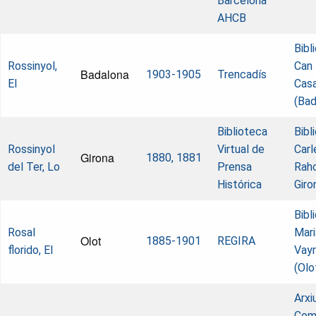
Barcelona
AHCB
Bibl
Rossinyol,
Can
Badalona
1903-1905
Trencadís
El
Cas
(Bad
Biblioteca
Bibl
Rossinyol
Virtual de
Carl
Girona
1880, 1881
del Ter, Lo
Prensa
Raho
Histórica
Giro
Bibl
Rosal
Mari
Olot
1885-1901
REGIRA
florido, El
Vay
(Olo
Arxi
Com