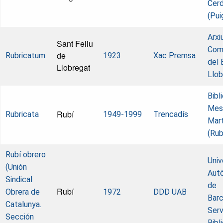
Cer
(Pui
Arxi
Sant Feliu
Com
de
Rubricatum
1923
Xac Premsa
del 
Llobregat
Llob
Bibl
Mes
Rubí
Rubricata
1949-1999
Trencadís
Mart
(Rub
Rubí obrero
Univ
(Unión
Aut
Sindical
de
Rubí
Obrera de
1972
DDD UAB
Barc
Catalunya.
Serv
Sección
Bibl