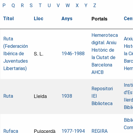
P
Q
R
S
T
U
V
W
X
Y
Z
Portals
Títol
Lloc
Anys
Cen
Hemeroteca
Ruta
Arxi
digital. Arxiu
(Federación
Hist
Històric de
S. L.
Ibérica de
1946-1988
la C
la Ciutat de
Juventudes
Barc
Barcelona
Libertarias)
Hem
AHCB
Inst
Repositori
d'Es
Lleida
Ruta
1938
IEI
Iler
Biblioteca
Bibl
Bibl
Com
Puigcerdà
Rufaca
1977-1994
REGIRA