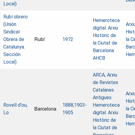
Local)
Rubí obrero
Hemeroteca
(Unión
Arxi
digital. Arxiu
Sindical
Hist
Històric de
Rubí
Obrera de
1972
la C
la Ciutat de
Catalunya.
Barc
Barcelona
Sección
Hem
AHCB
Local)
ARCA, Arxiu
de Revistes
Catalanes
Arxi
Antigues
Hist
Rovell d'ou,
1888,1903-
Hemeroteca
Barcelona
la C
Lo
1905
digital. Arxiu
Barc
Històric de
Hem
la Ciutat de