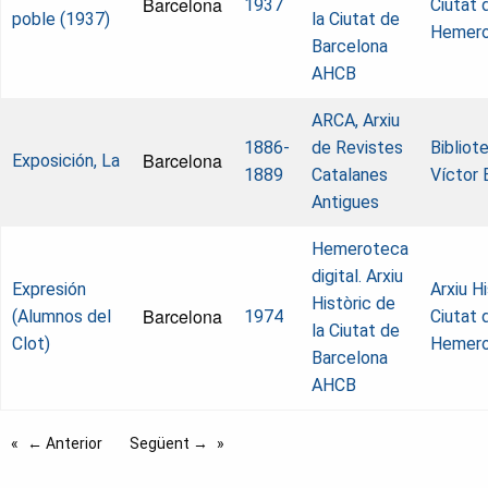
Barcelona
1937
Ciutat 
poble (1937)
la Ciutat de
Hemer
Barcelona
AHCB
ARCA, Arxiu
1886-
de Revistes
Biblio
Barcelona
Exposición, La
1889
Catalanes
Víctor 
Antigues
Hemeroteca
digital. Arxiu
Expresión
Arxiu Hi
Històric de
Barcelona
(Alumnos del
1974
Ciutat 
la Ciutat de
Clot)
Hemer
Barcelona
AHCB
← Anterior
Següent →