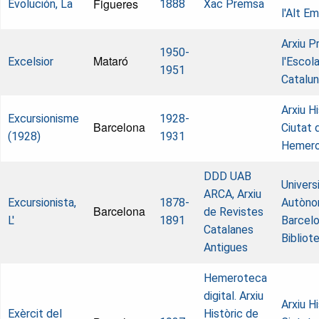
Figueres
Evolución, La
1888
Xac Premsa
l'Alt E
Arxiu P
1950-
Mataró
Excelsior
l'Escol
1951
Catalun
Arxiu Hi
Excursionisme
1928-
Barcelona
Ciutat 
(1928)
1931
Hemer
DDD UAB
Univers
ARCA, Arxiu
Excursionista,
1878-
Autòno
Barcelona
de Revistes
L'
1891
Barcelo
Catalanes
Bibliot
Antigues
Hemeroteca
digital. Arxiu
Arxiu Hi
Exèrcit del
Històric de