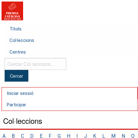
Títols
Col·leccions
Centres
Cercar
Col·leccions...
Iniciar sessió
Participar
Col·leccions
A
B
C
D
E
F
G
H
I
J
K
L
M
N
O