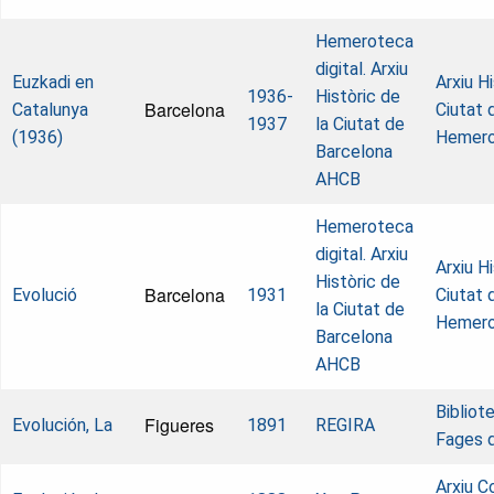
Hemeroteca
digital. Arxiu
Euzkadi en
Arxiu Hi
1936-
Històric de
Barcelona
Catalunya
Ciutat 
1937
la Ciutat de
(1936)
Hemer
Barcelona
AHCB
Hemeroteca
digital. Arxiu
Arxiu Hi
Històric de
Barcelona
Evolució
1931
Ciutat 
la Ciutat de
Hemer
Barcelona
AHCB
Bibliot
Figueres
Evolución, La
1891
REGIRA
Fages 
Arxiu C