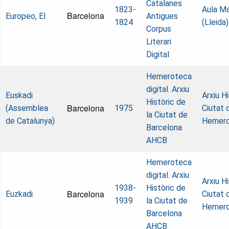
Catalanes
1823-
Aula Ma
Barcelona
Europeo, El
Antigues
1824
(Lleida)
Corpus
Literari
Digital
Hemeroteca
digital. Arxiu
Euskadi
Arxiu Hi
Històric de
Barcelona
(Assemblea
1975
Ciutat 
la Ciutat de
de Catalunya)
Hemer
Barcelona
AHCB
Hemeroteca
digital. Arxiu
Arxiu Hi
1938-
Històric de
Barcelona
Euzkadi
Ciutat 
1939
la Ciutat de
Hemer
Barcelona
AHCB