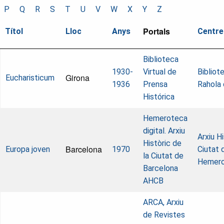
P
Q
R
S
T
U
V
W
X
Y
Z
Portals
Títol
Lloc
Anys
Centre
Biblioteca
1930-
Virtual de
Bibliot
Girona
Eucharisticum
1936
Prensa
Rahola 
Histórica
Hemeroteca
digital. Arxiu
Arxiu Hi
Històric de
Barcelona
Europa joven
1970
Ciutat 
la Ciutat de
Hemer
Barcelona
AHCB
ARCA, Arxiu
de Revistes